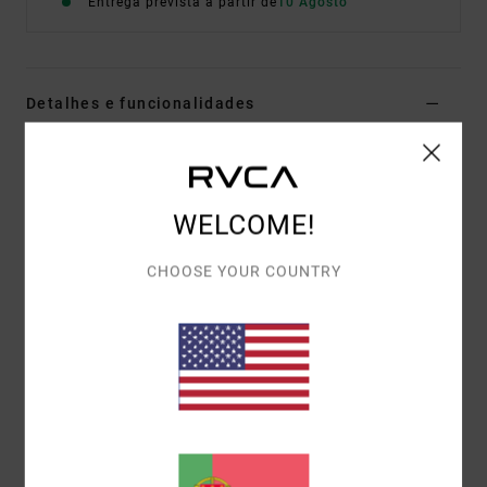
Entrega prevista a partir de
10 Agosto
Detalhes e funcionalidades
Parte de baixo com cobertura reduzida Preto Mulher
Estilo
23O233631
Código de Cor
rvb
WELCOME!
Características
CHOOSE YOUR COUNTRY
Fit:
skimpy
Cobertura:
baixa
Materiais
[Tecido principal] 80% Nylon Reciclado 20%
Elastano
Envio& Devoluciones