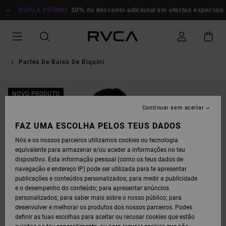
AVANÇAR
PARA
DUPLA PROMO
10% de desconto adicional em ofertas especiais
A
INFORMAÇÃO
DO
PRODUTO
Partes De Baixo De Biquíni
NOVO PRODUTO
Continuar sem aceitar
FAZ UMA ESCOLHA PELOS TEUS DADOS
Nós e os nossos parceiros utilizamos cookies ou tecnologia
equivalente para armazenar e/ou aceder a informações no teu
dispositivo. Esta informação pessoal (como os teus dados de
navegação e endereço IP) pode ser utilizada para te apresentar
publicações e conteúdos personalizados; para medir a publicidade
e o desempenho do conteúdo; para apresentar anúncios
personalizados; para saber mais sobre o nosso público; para
desenvolver e melhorar os produtos dos nossos parceiros. Podes
definir as tuas escolhas para aceitar ou recusar cookies que estão