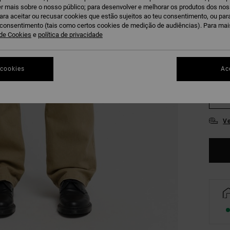
r mais sobre o nosso público; para desenvolver e melhorar os produtos dos no
para aceitar ou recusar cookies que estão sujeitos ao teu consentimento, ou pa
u consentimento (tais como certos cookies de medição de audiências). Para ma
 de Cookies
e
política de privacidade
 cookies
Ac
28
34
Ve