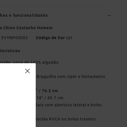
hes e funcionalidades
as Chino Castanho Homem
o
EVYNP03002
Código de Cor
cyt
terísticas
ecido:
sarja de 100% algodão
orte:
relaxed
raguilha/Cintura:
Braguilha com zíper e fechamento
 botão RVCA
ostura interior:
30" / 76.2 cm
bertura da perna:
18" / 45.7 cm
olsos:
bolsos frontais com abertura lateral e bolso
eiro embutido.
etalhes:
etiqueta tecida RVCA no bolso traseiro
ito.