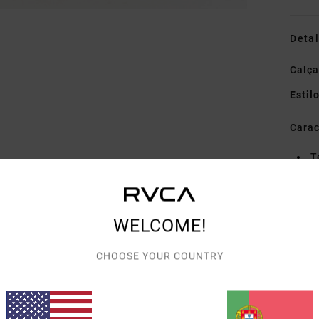
Detal
Calç
Estil
Carac
T
C
B
por
WELCOME!
C
A
CHOOSE YOUR COUNTRY
B
tras
D
dire