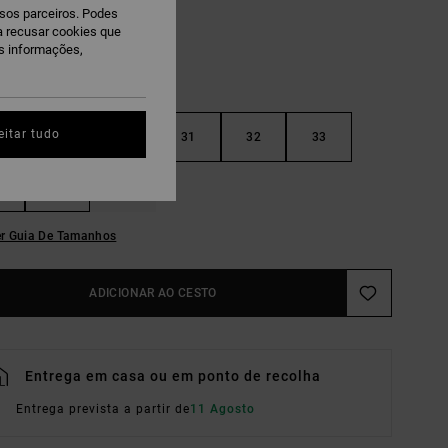
ssos parceiros. Podes
ra recusar cookies que
is informações,
eitar tudo
29
30
31
32
33
36
38
r Guia De Tamanhos
ADICIONAR AO CESTO
Entrega em casa ou em ponto de recolha
Entrega prevista a partir de
11 Agosto