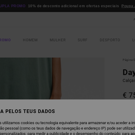
UPLA PROMO
10% de desconto adicional em ofertas especiais
Poupa 
PROMO
HOMEM
MULHER
SURF
DESPORTO
L
Página D
Day
Calça
€ 7
Paga 3
A PELOS TEUS DADOS
s utilizamos cookies ou tecnologia equivalente para armazenar e/ou aceder a i
C
COR
ção pessoal (como os teus dados de navegação e endereço IP) pode ser utilizad
personalizados; para medir a publicidade e o desempenho do conteúdo; para a