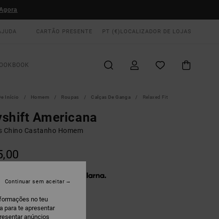
Agora
AJUDA
CARTÃO PRESENTE
PT (€)
LOCALIZADOR DE LOJAS
OOKBOOK
e Início
Homem
Roupas
Calças De Ganga
Relaxed Fit
shift Americana
s Chino Castanho Homem
5,00
 x € 25,00 sem juros com a
Continuar sem aceitar
nformações no teu
oyote
a para te apresentar
presentar anúncios