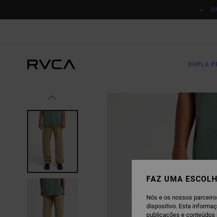
AVANÇAR
PARA
D
A
INFORMAÇÃO
DO
PRODUTO
DUPLA 
FAZ UMA ESCOLH
Nós e os nossos parceiro
dispositivo. Esta informa
publicações e conteúdos 