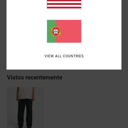
traseiro embutido.
Detalhes:
etiqueta tecida RVCA no bolso traseiro
direito.
Materiais
[Tecido principal] 100% algodão
Envio& Devoluciones
VIEW ALL COUNTRIES
Vistos recentemente