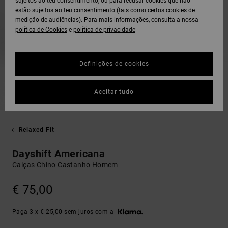
sujeitos ao teu consentimento, ou para recusar cookies que não
estão sujeitos ao teu consentimento (tais como certos cookies de
medição de audiências). Para mais informações, consulta a nossa
política de Cookies
e
política de privacidade
Definições de cookies
Aceitar tudo
Relaxed Fit
Dayshift Americana
Calças Chino Castanho Homem
€ 75,00
Paga 3 x € 25,00 sem juros com a