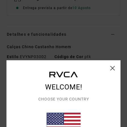
Entrega prevista a partir de
10 Agosto
Detalhes e funcionalidades
Calças Chino Castanho Homem
Estilo
EVYNP03002
Código de Cor
ptk
Características
Tecido:
sarja de 100% algodão
WELCOME!
Corte:
relaxed
Braguilha/Cintura:
Braguilha com zíper e
CHOOSE YOUR COUNTRY
fechamento por botão RVCA
Costura interior:
30" / 76.2 cm
Abertura da perna:
18" / 45.7 cm
Bolsos:
bolsos frontais com abertura lateral e bolso