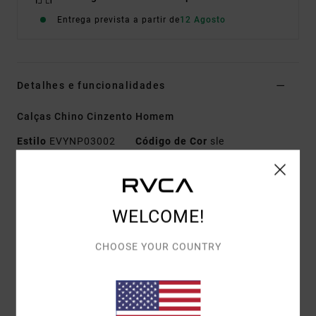
Entrega prevista a partir de
12 Agosto
Detalhes e funcionalidades
Calças Chino Cinzento Homem
Estilo
EVYNP03002
Código de Cor
sle
Características
Tecido:
sarja de 100% algodão
WELCOME!
Corte:
relaxed
Braguilha/Cintura:
Braguilha com zíper e
CHOOSE YOUR COUNTRY
fechamento por botão RVCA
Costura interior:
30" / 76.2 cm
Abertura da perna:
18" / 45.7 cm
Bolsos:
bolsos frontais com abertura lateral e bolso