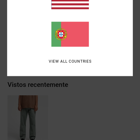
traseiro embutido.
Detalhes:
etiqueta tecida RVCA no bolso traseiro
direito.
Materiais
[Tecido principal] 100% algodão
Envio& Devoluciones
VIEW ALL COUNTRIES
Vistos recentemente