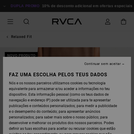
AVANÇAR
PARA
DUPLA PROMO
10% de desconto adicional em ofertas especiais
P
A
INFORMAÇÃO
DO
PRODUTO
Relaxed Fit
NOVO PRODUTO
Continuar sem aceitar
FAZ UMA ESCOLHA PELOS TEUS DADOS
Nós e os nossos parceiros utilizamos cookies ou tecnologia
equivalente para armazenar e/ou aceder a informações no teu
dispositivo. Esta informação pessoal (como os teus dados de
navegação e endereço IP) pode ser utilizada para te apresentar
publicações e conteúdos personalizados; para medir a publicidade
e o desempenho do conteúdo; para apresentar anúncios
personalizados; para saber mais sobre o nosso público; para
desenvolver e melhorar os produtos dos nossos parceiros. Podes
definir as tuas escolhas para aceitar ou recusar cookies que estão