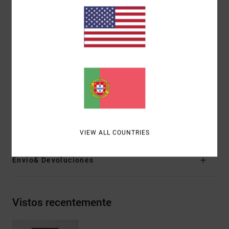
Rebites RVCA nos bolsos frontais
Bolsos traseiros aplicados
Construção com costura externa desfiada e borda
interna merrow.
Bordado VA na costura externa direita de quem
veste.
Presilhas invertidas
Materiais
[Tecido principal] 75% algodão, 25% algodão
reciclado
VIEW ALL COUNTRIES
Envio& Devoluciones
Vistos recentemente