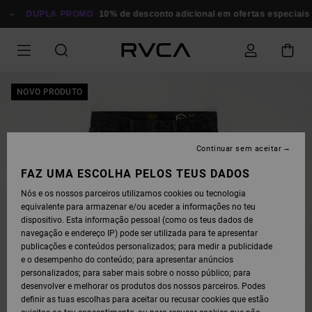
AVANÇAR
PARA
DUPLA PROMO
10% de desconto adicional em ofertas especiais
P
A
INFORMAÇÃO
DO
PRODUTO
NOVO PRODUTO
Continuar sem aceitar
FAZ UMA ESCOLHA PELOS TEUS DADOS
Nós e os nossos parceiros utilizamos cookies ou tecnologia
equivalente para armazenar e/ou aceder a informações no teu
dispositivo. Esta informação pessoal (como os teus dados de
navegação e endereço IP) pode ser utilizada para te apresentar
publicações e conteúdos personalizados; para medir a publicidade
e o desempenho do conteúdo; para apresentar anúncios
personalizados; para saber mais sobre o nosso público; para
desenvolver e melhorar os produtos dos nossos parceiros. Podes
definir as tuas escolhas para aceitar ou recusar cookies que estão