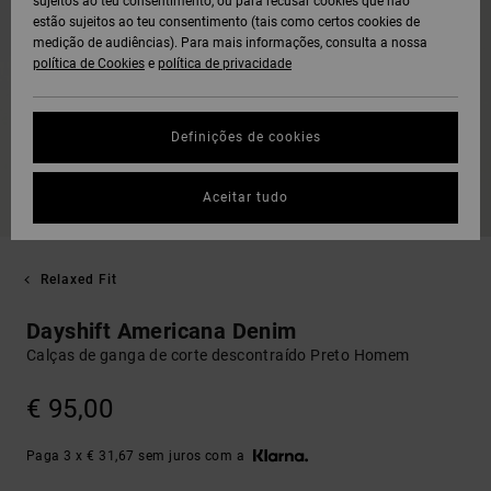
sujeitos ao teu consentimento, ou para recusar cookies que não
estão sujeitos ao teu consentimento (tais como certos cookies de
medição de audiências). Para mais informações, consulta a nossa
política de Cookies
e
política de privacidade
Definições de cookies
Aceitar tudo
Relaxed Fit
Dayshift Americana Denim
Calças de ganga de corte descontraído Preto Homem
€ 95,00
Paga 3 x € 31,67 sem juros com a