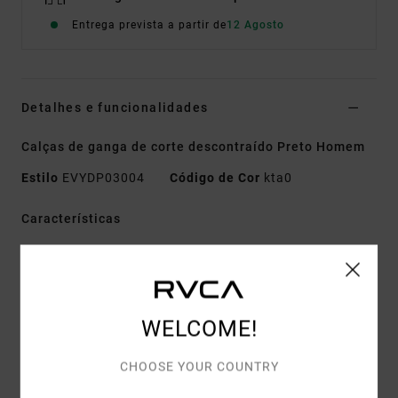
Entrega prevista a partir de
12 Agosto
Detalhes e funcionalidades
Calças de ganga de corte descontraído Preto Homem
Estilo
EVYDP03004
Código de Cor
kta0
Características
Tecido:
Denim [13,5 oz.]
Corte:
descontraído
Braguilha/Cintura:
Braguilha com zíper e fecho de
botão RVCA.
WELCOME!
Costura interior:
30" / 76.2 cm
CHOOSE YOUR COUNTRY
Detalhes:__ carteira com 5 bolsos e etiqueta RVCA
no bolso frontal para moedas.