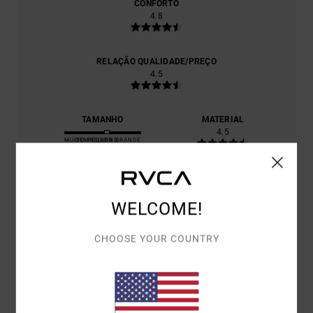
CONFORTO
4.8
RELAÇÃO QUALIDADE/PREÇO
4.5
TAMANHO
MATERIAL
4.5
MUITO PEQUENO
DEMASIADO GRANDE
COR
4.8
WELCOME!
CHOOSE YOUR COUNTRY
5
/5