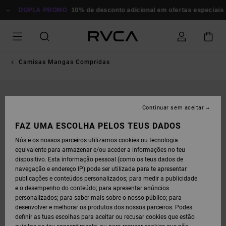
AVANÇAR
PARA
DUPLA PROMO
10% de desconto adicional em ofertas especiais
Po
A
INFORMAÇÃO
DO
PRODUTO
Camisas Mangas Compridas
Continuar sem aceitar
FAZ UMA ESCOLHA PELOS TEUS DADOS
Nós e os nossos parceiros utilizamos cookies ou tecnologia
equivalente para armazenar e/ou aceder a informações no teu
dispositivo. Esta informação pessoal (como os teus dados de
navegação e endereço IP) pode ser utilizada para te apresentar
publicações e conteúdos personalizados; para medir a publicidade
e o desempenho do conteúdo; para apresentar anúncios
personalizados; para saber mais sobre o nosso público; para
desenvolver e melhorar os produtos dos nossos parceiros. Podes
definir as tuas escolhas para aceitar ou recusar cookies que estão