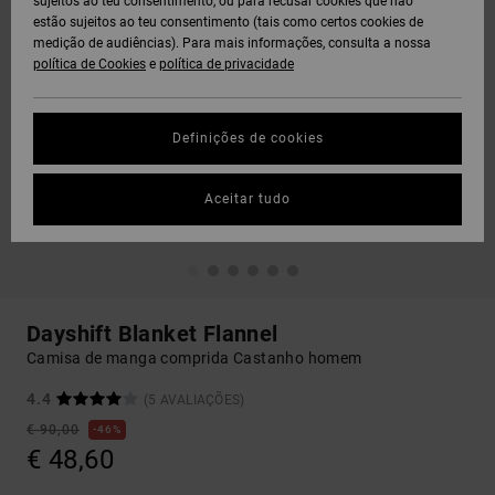
sujeitos ao teu consentimento, ou para recusar cookies que não
estão sujeitos ao teu consentimento (tais como certos cookies de
medição de audiências). Para mais informações, consulta a nossa
política de Cookies
e
política de privacidade
Definições de cookies
Aceitar tudo
Dayshift Blanket Flannel
Camisa de manga comprida Castanho homem
4.4
(5 AVALIAÇÕES)
€ 90,00
46%
€ 48,60