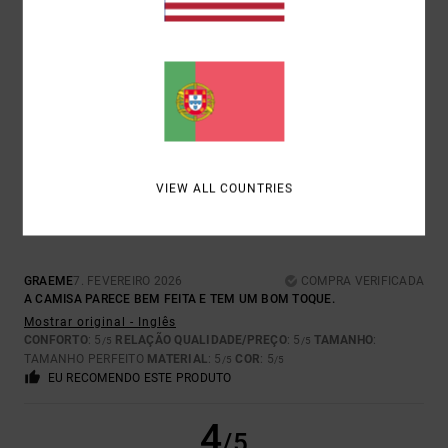
STEFAN
12. MARÇO 2026
COMPRA VERIFICADA
ÓTIMO
Mostrar original - Alemão
CONFORTO
: 5
RELAÇÃO QUALIDADE/PREÇO
: 5
TAMANHO
:
/5
/5
TAMANHO PERFEITO
MATERIAL
: 5
COR
: 5
/5
/5
EU RECOMENDO ESTE PRODUTO
4
/5
VIEW ALL COUNTRIES
GRAEME
7. FEVEREIRO 2026
COMPRA VERIFICADA
A CAMISA PARECE BEM FEITA E TEM UM BOM TOQUE.
Mostrar original - Inglês
CONFORTO
: 5
RELAÇÃO QUALIDADE/PREÇO
: 5
TAMANHO
:
/5
/5
TAMANHO PERFEITO
MATERIAL
: 5
COR
: 5
/5
/5
EU RECOMENDO ESTE PRODUTO
4
/5