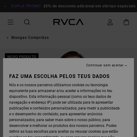
AVANÇAR
PARA
DUPLA PROMO
10% de desconto adicional em ofertas especiais
P
A
INFORMAÇÃO
DO
PRODUTO
Mangas Compridas
NOVO PRODUTO
Continuar sem aceitar
FAZ UMA ESCOLHA PELOS TEUS DADOS
Nós e os nossos parceiros utilizamos cookies ou tecnologia
equivalente para armazenar e/ou aceder a informações no teu
dispositivo. Esta informação pessoal (como os teus dados de
navegação e endereço IP) pode ser utilizada para te apresentar
publicações e conteúdos personalizados; para medir a publicidade
e o desempenho do conteúdo; para apresentar anúncios
personalizados; para saber mais sobre o nosso público; para
desenvolver e melhorar os produtos dos nossos parceiros. Podes
definir as tuas escolhas para aceitar ou recusar cookies que estão