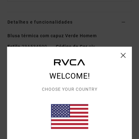
Detalhes e funcionalidades
Blusa térmica com capuz Verde Homem
Estilo
23A534500
Código de Cor
olv
Características
Tecido:
tecido sweat intensamente escovado
WELCOME!
Corte:
descontraído
CHOOSE YOUR COUNTRY
Bolsos:
bolso tipo canguru
Punhos/Barra:
canelados
Estampado:
apliques dos emblemas da RVCA na
frente
Detalhes:
etiqueta RVCA no bolso
Materiais
[Tecido principal] 100% algodão