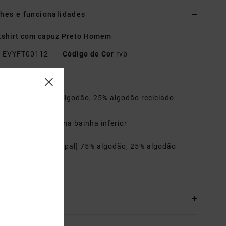
hes e funcionalidades
tshirt com capuz Preto Homem
o
EVYFT00112
Código de Cor
rvb
terísticas
omposição:
75% algodão, 25% algodão reciclado
orte:
relaxed
etalhes:
etiqueta na bainha inferior
riais
[Tecido principal] 75% algodão, 25% algodão
lado
o& Devoluciones