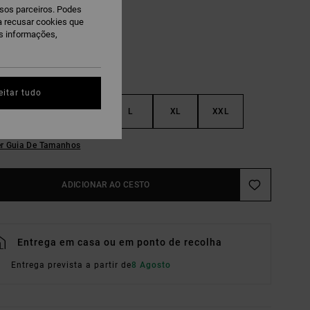
ssos parceiros. Podes
ra recusar cookies que
is informações,
eitar tudo
S
M
L
XL
XXL
r Guia De Tamanhos
ADICIONAR AO CESTO
Entrega em casa ou em ponto de recolha
Entrega prevista a partir de
8 Agosto