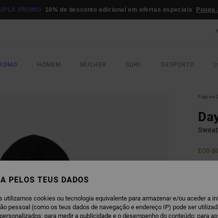
UPLA PROMO
10% de desconto adicional em ofertas especiais
Poupa 
PROMO
HOMEM
MULHER
SURF
DESPORTO
L
Página D
Day
Sweat
ECO-B
€ 7
A PELOS TEUS DADOS
Paga 3
s utilizamos cookies ou tecnologia equivalente para armazenar e/ou aceder a i
ção pessoal (como os teus dados de navegação e endereço IP) pode ser utilizad
personalizados; para medir a publicidade e o desempenho do conteúdo; para a
R
COR