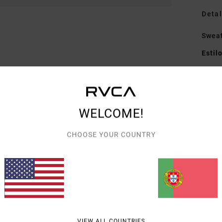
Detal
Swea
Estil
Carac
C
C
WELCOME!
D
CHOOSE YOUR COUNTRY
Mate
recic
Envi
VIEW ALL COUNTRIES