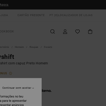
Agora
AJUDA
CARTÃO PRESENTE
PT (€)
LOCALIZADOR DE LOJAS
OOKBOOK
e Início
Homem
Roupas
Sweats
shift
shirt com capuz Preto Homem
ONUS
5,00
Continuar sem aceitar
 x € 25,00 sem juros com a
nformações no teu
a para te apresentar
presentar anúncios
vca Black