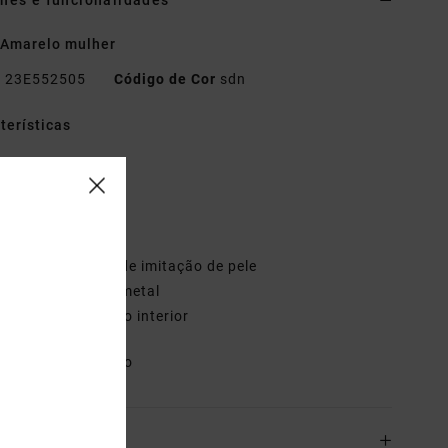
hes e funcionalidades
 Amarelo mulher
o
23E552505
Código de Cor
sdn
terísticas
ecido:
Lã
orte:
de boné dad
plique VA
lhós metálicos
justador de tiras de imitação de pele
echo de mola em metal
ita de transpiração interior
riais
100% algodão
o& Devoluciones