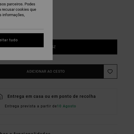
ssos parceiros. Podes
ra recusar cookies que
is informações,
eitar tudo
1SZ
ADICIONAR AO CESTO
Entrega em casa ou em ponto de recolha
Entrega prevista a partir de
10 Agosto