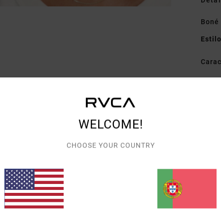
Detal
Boné
Estil
Carac
T
C
A
I
WELCOME!
A
F
CHOOSE YOUR COUNTRY
F
Mate
Envi