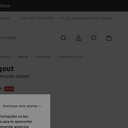
Agora
AJUDA
CARTÃO PRESENTE
PT (€)
LOCALIZADOR DE LOJAS
OOKBOOK
e Início
Mulher
Acessórios
Chapéus & Gorros
gout
Amarelo mulher
00
46%
8,90
AS
Continuar sem aceitar
 PROMO 10% EXTRA
nformações no teu
a para te apresentar
and Dune
presentar anúncios