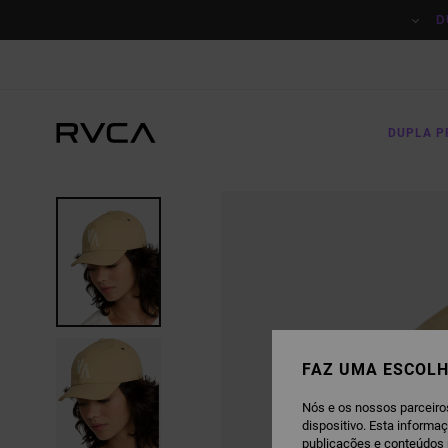
AVANÇAR
PARA
D
A
INFORMAÇÃO
DO
PRODUTO
DUPLA 
FAZ UMA ESCOLH
Nós e os nossos parceiro
dispositivo. Esta informa
publicações e conteúdos 