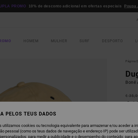
UPLA PROMO
10% de desconto adicional em ofertas especiais
Poupa 
PROMO
HOMEM
MULHER
SURF
DESPORTO
L
Página D
Du
Boné 
€ 35,
€ 1
A PELOS TEUS DADOS
OFERT
DUPLA
s utilizamos cookies ou tecnologia equivalente para armazenar e/ou aceder a i
ção pessoal (como os teus dados de navegação e endereço IP) pode ser utilizad
S
personalizados; para medir a publicidade e o desempenho do conteúdo; para a
COR