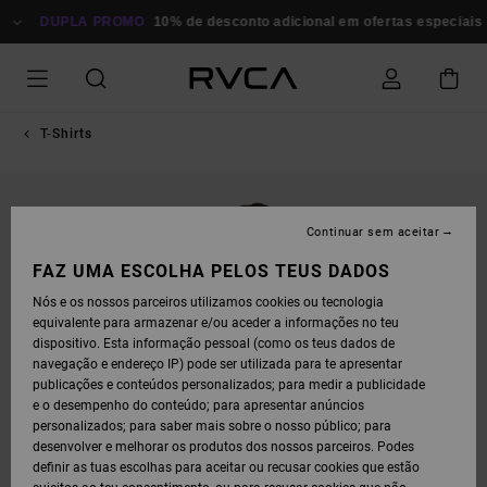
AVANÇAR
PARA
DUPLA PROMO
10% de desconto adicional em ofertas especiais
P
A
INFORMAÇÃO
DO
PRODUTO
T-Shirts
Continuar sem aceitar
FAZ UMA ESCOLHA PELOS TEUS DADOS
Nós e os nossos parceiros utilizamos cookies ou tecnologia
equivalente para armazenar e/ou aceder a informações no teu
dispositivo. Esta informação pessoal (como os teus dados de
navegação e endereço IP) pode ser utilizada para te apresentar
publicações e conteúdos personalizados; para medir a publicidade
e o desempenho do conteúdo; para apresentar anúncios
personalizados; para saber mais sobre o nosso público; para
desenvolver e melhorar os produtos dos nossos parceiros. Podes
definir as tuas escolhas para aceitar ou recusar cookies que estão