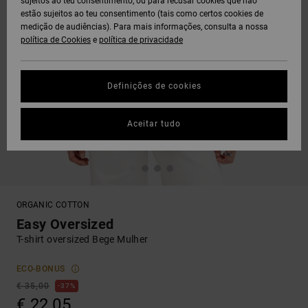
sujeitos ao teu consentimento, ou para recusar cookies que não
estão sujeitos ao teu consentimento (tais como certos cookies de
medição de audiências). Para mais informações, consulta a nossa
política de Cookies
e
política de privacidade
Definições de cookies
Aceitar tudo
ORGANIC COTTON
Easy Oversized
T-shirt oversized Bege Mulher
ECO-BONUS
€ 35,00
37%
€ 22,05