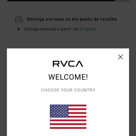
Entrega em casa ou em ponto de recolha
Entrega prevista a partir de
10 Agosto
Detalhes e funcionalidades
T-shirt oversized Bege Mulher
WELCOME!
Estilo
EVJZT00173
Código de Cor
cer
CHOOSE YOUR COUNTRY
Características
Tecido:
Algodão orgânico [160 g/m²]
Corte:
Oversized
Artes frontais serigrafada com tinta à base de água