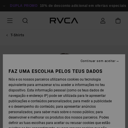
AVANÇAR
PARA
DUPLA PROMO
10% de desconto adicional em ofertas especiais
P
A
INFORMAÇÃO
DO
PRODUTO
T-Shirts
Continuar sem aceitar
FAZ UMA ESCOLHA PELOS TEUS DADOS
Nós e os nossos parceiros utilizamos cookies ou tecnologia
equivalente para armazenar e/ou aceder a informações no teu
dispositivo. Esta informação pessoal (como os teus dados de
navegação e endereço IP) pode ser utilizada para te apresentar
publicações e conteúdos personalizados; para medir a publicidade
e o desempenho do conteúdo; para apresentar anúncios
personalizados; para saber mais sobre o nosso público; para
desenvolver e melhorar os produtos dos nossos parceiros. Podes
definir as tuas escolhas para aceitar ou recusar cookies que estão