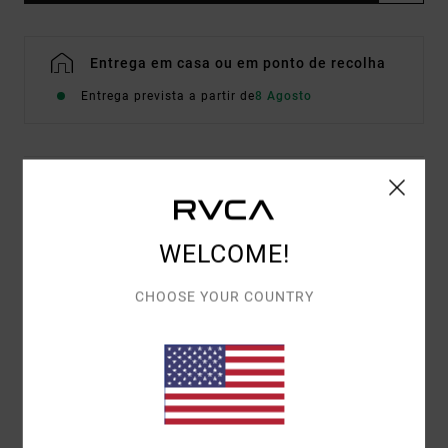
Entrega em casa ou em ponto de recolha
Entrega prevista a partir de
8 Agosto
Detalhes e funcionalidades
T-shirt oversized Preto Mulher
WELCOME!
Estilo
EVJZT00173
Código de Cor
kvc0
CHOOSE YOUR COUNTRY
Características
Tecido:
Algodão orgânico [160 g/m²]
Corte:
Oversized
Artes frontais serigrafada com tinta à base de água