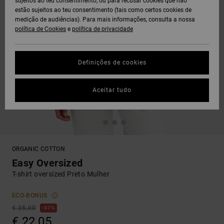
sujeitos ao teu consentimento, ou para recusar cookies que não
estão sujeitos ao teu consentimento (tais como certos cookies de
medição de audiências). Para mais informações, consulta a nossa
política de Cookies
e
política de privacidade
Definições de cookies
Aceitar tudo
ORGANIC COTTON
Easy Oversized
T-shirt oversized Preto Mulher
ECO-BONUS
€ 35,00
37%
€ 22,05