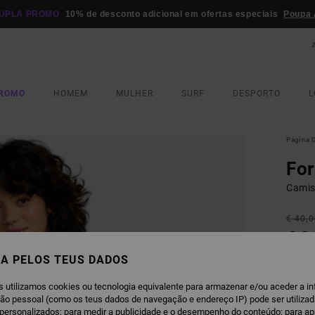
UPLA PROMO
10% de desconto adicional em ofertas especiais
Poupa 
PROMO
HOMEM
MULHER
SURF
DESPORTO
L
Página D
Fo
Camis
€ 40,
€ 2
A PELOS TEUS DADOS
OFERT
DUPLA
s utilizamos cookies ou tecnologia equivalente para armazenar e/ou aceder a i
ção pessoal (como os teus dados de navegação e endereço IP) pode ser utilizad
W
personalizados; para medir a publicidade e o desempenho do conteúdo; para a
COR