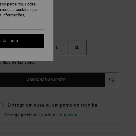
ssos parceiros. Podes
ra recusar cookies que
is informações,
eitar tudo
S
M
L
XL
r Guia De Tamanhos
ADICIONAR AO CESTO
Entrega em casa ou em ponto de recolha
Entrega prevista a partir de
10 Agosto