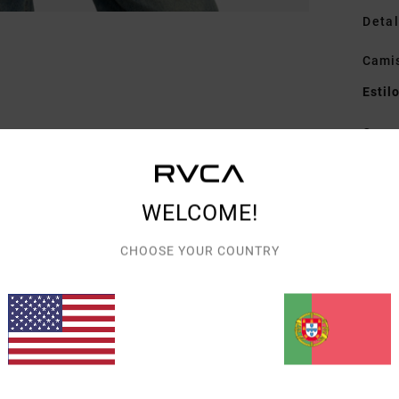
Detal
Camis
Estil
Carac
T
J
WELCOME!
M
G
CHOOSE YOUR COUNTRY
B
Mate
Envi