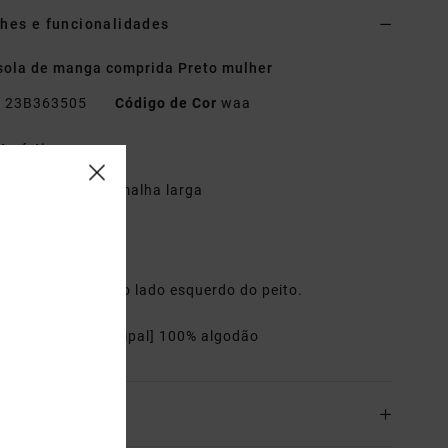
hes e funcionalidades
ola de manga comprida Preto mulher
o
23B363505
Código de Cor
waa
terísticas
ecido:
Jersey de malha larga
usto
anga comprida
ola redonda
ordado à frente no lado esquerdo do peito.
riais
[Tecido principal] 100% algodão
o& Devoluciones