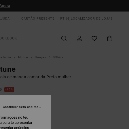
Agora
AJUDA
CARTÃO PRESENTE
PT (€)
LOCALIZADOR DE LOJAS
OOKBOOK
e Início
Mulher
Roupas
T-Shirts
rtune
ola de manga comprida Preto mulher
00
46%
1,60
AS
Continuar sem aceitar
 PROMO 10% EXTRA
nformações no teu
a para te apresentar
ashed Black
presentar anúncios