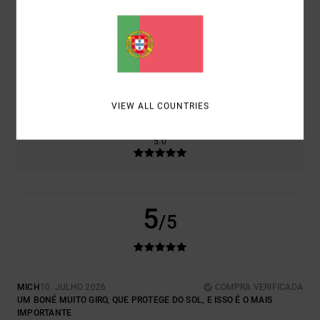
RELAÇÃO QUALIDADE/PREÇO
5.0
TAMANHO
MATERIAL
5.0
MUITO PEQUENO
DEMASIADO GRANDE
VIEW ALL COUNTRIES
COR
5.0
5
/5
MICH
10. JULHO 2026
COMPRA VERIFICADA
UM BONÉ MUITO GIRO, QUE PROTEGE DO SOL, E ISSO É O MAIS
IMPORTANTE