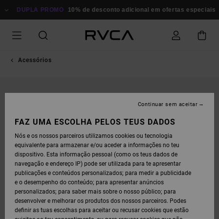
AVANÇAR
PARA
DUPLA PROMO
10% de desconto adicional em ofertas especiais
P
A
INFORMAÇÃO
DO
PRODUTO
Acessórios
Continuar sem aceitar
FAZ UMA ESCOLHA PELOS TEUS DADOS
Nós e os nossos parceiros utilizamos cookies ou tecnologia
equivalente para armazenar e/ou aceder a informações no teu
dispositivo. Esta informação pessoal (como os teus dados de
navegação e endereço IP) pode ser utilizada para te apresentar
publicações e conteúdos personalizados; para medir a publicidade
e o desempenho do conteúdo; para apresentar anúncios
personalizados; para saber mais sobre o nosso público; para
desenvolver e melhorar os produtos dos nossos parceiros. Podes
definir as tuas escolhas para aceitar ou recusar cookies que estão