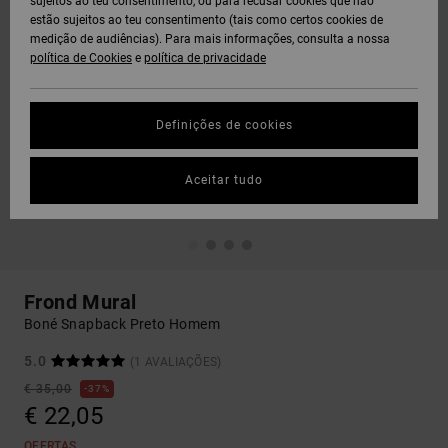
sujeitos ao teu consentimento, ou para recusar cookies que não
estão sujeitos ao teu consentimento (tais como certos cookies de
medição de audiências). Para mais informações, consulta a nossa
política de Cookies
e
política de privacidade
Definições de cookies
Aceitar tudo
Frond Mural
Boné Snapback Preto Homem
5.0
(1 AVALIAÇÕES)
€ 35,00
37%
€ 22,05
OFERTAS