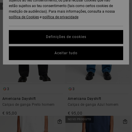
sujeitos ao teu consentimento, ou para recusar cookies que não
AVANÇAR
AVANÇAR
estão sujeitos ao teu consentimento (tais como certos cookies de
NOVO PRODUTO
NOVO PRODUTO
PARA
PARA
medição de audiências). Para mais informações, consulta a nossa
PROCURAR
ORDENAR
CRITÉRIOS
POR
política de Cookies
e
política de privacidade
DE
FILTRAGEM
Definições de cookies
Aceitar tudo
3
3
Americana Dayshift
Americana Dayshift
Calças de ganga Preto homem
Calças de ganga Azul homem
€ 95,00
€ 95,00
NOVO PRODUTO