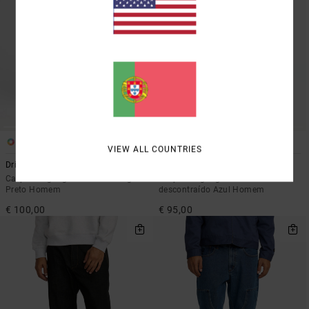
1
2
VIEW ALL COUNTRIES
Drifter Denim
Dayshift Americana Denim
Calças de ganga de corte Straight
Calças de ganga de corte
Preto Homem
descontraído Azul Homem
€ 100,00
€ 95,00