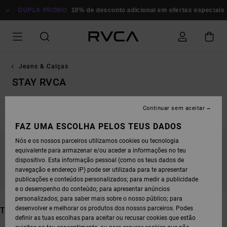
AVANÇAR
PARA
DUPLA PROMO
10% de desconto adicional em ofertas especiais
P
A
SELEÇÃO
DA
GRELHA
DE
PRODUTOS
Jeans & Calças
STAY RVCA
Straight Fit
Relaxed Fit
Continuar sem aceitar
FAZ UMA ESCOLHA PELOS TEUS DADOS
Nós e os nossos parceiros utilizamos cookies ou tecnologia
equivalente para armazenar e/ou aceder a informações no teu
FICA ATENTO/A, OS PRODUTOS VOLTAM EM
dispositivo. Esta informação pessoal (como os teus dados de
BREVE
navegação e endereço IP) pode ser utilizada para te apresentar
publicações e conteúdos personalizados; para medir a publicidade
e o desempenho do conteúdo; para apresentar anúncios
personalizados; para saber mais sobre o nosso público; para
desenvolver e melhorar os produtos dos nossos parceiros. Podes
TAMBÉM PODERÁS GOSTAR
definir as tuas escolhas para aceitar ou recusar cookies que estão