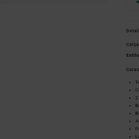
Detal
Calça
Estil
Carac
T
C
2
B
B
A
P
L