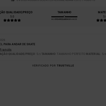
0% DOS NOSSOS CLIENTES RECOMENDAM ESTE PRODUTO
ÇÃO QUALIDADE/PREÇO
TAMANHO
MATE
5.0
5.
MUITO PEQUENO
DEMASIADO GRANDE
2026
L PARA ANDAR DE SKATE
 Francês
AÇÃO QUALIDADE/PREÇO
: 5
TAMANHO
: TAMANHO PERFEITO
MATERIAL
: 5
/5
/
VERIFICADO POR
TRUSTVILLE