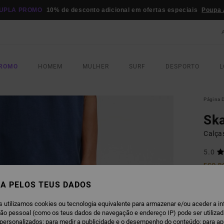
UPLA PROMO
10% de desconto adicional em ofertas especiais
Poupa 
PROMO
HOMEM
MULHER
SURF
DESPORTO
L
Página D
Sk
Calça
5.0
ECO-B
€ 9
A PELOS TEUS DADOS
Paga 3
s utilizamos cookies ou tecnologia equivalente para armazenar e/ou aceder a i
ção pessoal (como os teus dados de navegação e endereço IP) pode ser utilizad
personalizados; para medir a publicidade e o desempenho do conteúdo; para a