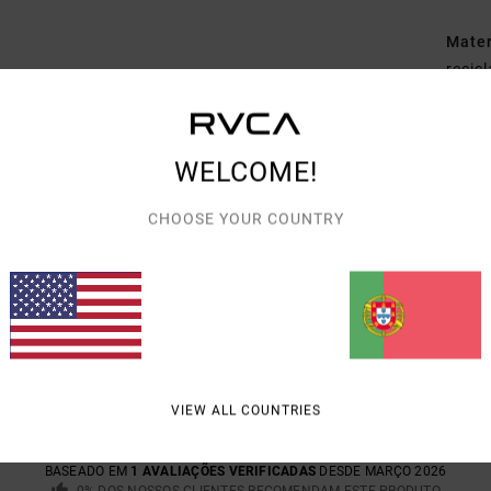
Mate
recic
Envi
WELCOME!
CHOOSE YOUR COUNTRY
PONTUAÇÃO MÉDIA
5.0
/5
VIEW ALL COUNTRIES
BASEADO EM
1 AVALIAÇÕES VERIFICADAS
DESDE MARÇO 2026