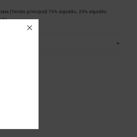
riais
[Tecido principal] 75% algodão, 25% algodão
lado
o& Devoluciones