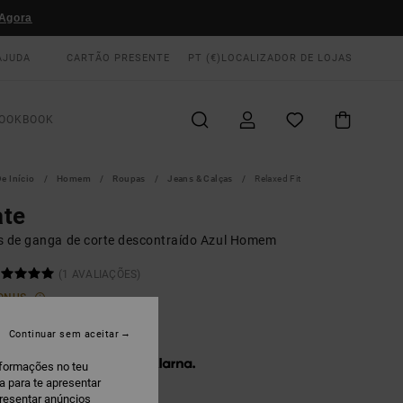
Agora
AJUDA
CARTÃO PRESENTE
PT (€)
LOCALIZADOR DE LOJAS
OOKBOOK
e Início
Homem
Roupas
Jeans & Calças
Relaxed Fit
ate
s de ganga de corte descontraído Azul Homem
(1 AVALIAÇÕES)
ONUS
5,00
Continuar sem aceitar
 x € 31,67 sem juros com a
nformações no teu
a para te apresentar
presentar anúncios