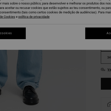
r mais sobre o nosso público; para desenvolver e melhorar os produtos dos no
B
COR
para aceitar ou recusar cookies que estão sujeitos ao teu consentimento, ou pa
u consentimento (tais como certos cookies de medição de audiências). Para ma
 de Cookies
e
política de privacidade
 cookies
Ac
28
34
Ve