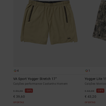
4
1
VA Sport Yogger Stretch 17"
Yogger Lite 1
Calções performance Castanho Homem
Calções técni
28%
28%
€ 55,00
€ 60,00
€ 39,60
€ 43,20
OFERTAS
OFERTAS