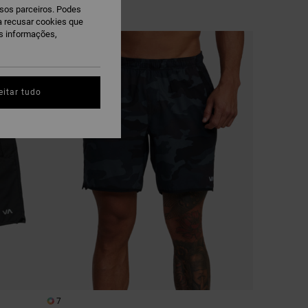
ssos parceiros. Podes
ra recusar cookies que
is informações,
eitar tudo
7