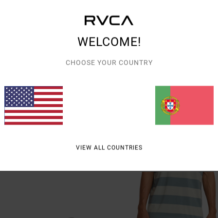
WELCOME!
CHOOSE YOUR COUNTRY
1
h Contrast 17"
Yogger 2 IN 1 17"
 homem
Calções de caminhada de cintura elástic
VIEW ALL COUNTRIES
Homem
€ 60,00