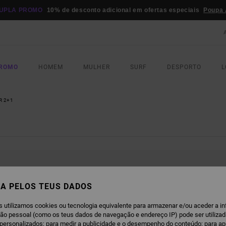
UPLA PROMO
10% de desconto adicional em ofertas especiais
Poupa 
PROMO
HOMEM
MULHER
SURF
DESPORTO
L
R 2+1
OS VOLTAM EM BREVE
A PELOS TEUS DADOS
s utilizamos cookies ou tecnologia equivalente para armazenar e/ou aceder a i
ção pessoal (como os teus dados de navegação e endereço IP) pode ser utilizad
personalizados; para medir a publicidade e o desempenho do conteúdo; para a