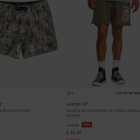
1
ARTIST NETW
5"
Lauryn 17"
cos Branco homem
Calções de caminhada de cintura elásti
Homem
46%
€ 60,00
€ 32,40