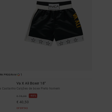
1
ORK PROGRAM
Va X Ali Boxer 18"
ca Castanho
Calções de boxe Preto homem
46%
€ 75,00
€ 40,50
OFERTAS