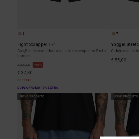
1
7
Fight Scrapper 17"
Yogger Stretc
Calções de caminhada de alto desempenho Preto
Calções de tre
homem
€ 55,00
46%
€ 70,00
€ 37,80
OFERTAS
DUPLA PROMO 10% EXTRA
NOVO PRODUTO
NOVO PRODUTO