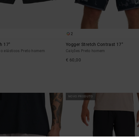
2
h 17"
Yogger Stretch Contrast 17"
ino elásticos Preto homem
Calções Preto homem
€ 60,00
NOVO PRODUTO