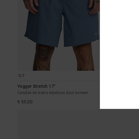
7
2
Yogger Stretch 17"
Yogger Stretc
Calções de treino elásticos Azul homem
Calções Preto
€ 55,00
€ 60,00