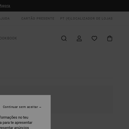
Agora
AJUDA
CARTÃO PRESENTE
PT (€)
LOCALIZADOR DE LOJAS
OOKBOOK
Continuar sem aceitar
nformações no teu
a para te apresentar
presentar anúncios