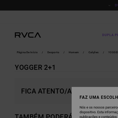
AVANÇAR
PARA
D
A
SELEÇÃO
DA
GRELHA
DE
PRODUTOS
DUPLA 
Página De Início
Desporto
Homem
Calções
YOGGE
YOGGER 2+1
FICA ATENTO/A, OS PRODUT
FAZ UMA ESCOLH
Nós e os nossos parceiro
dispositivo. Esta informa
TAMBÉM PODERÁS GOSTAR
publicações e conteúdos 