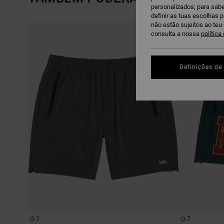
personalizados; para sabe
definir as tuas escolhas 
não estão sujeitos ao te
AVANÇAR
AVANÇAR
PARA
PARA
consulta a nossa
política
PROCURAR
ORDENAR
CRITÉRIOS
POR
DE
FILTRAGEM
Definições de
7
7