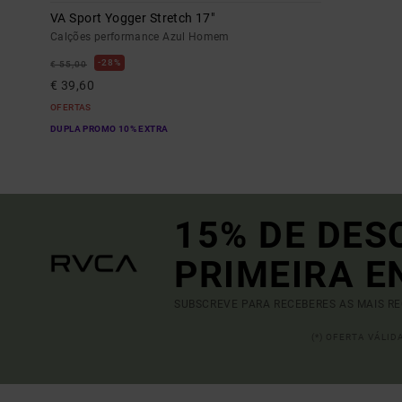
VA Sport Yogger Stretch 17"
Calções performance Azul Homem
28%
€ 55,00
€ 39,60
OFERTAS
DUPLA PROMO 10% EXTRA
15% DE DES
PRIMEIRA 
SUBSCREVE PARA RECEBERES AS MAIS R
(*) OFERTA VÁLI