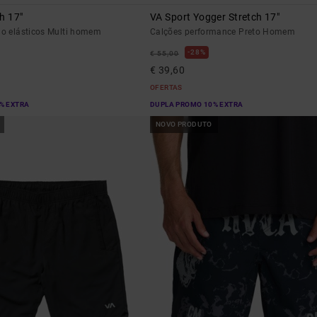
h 17"
VA Sport Yogger Stretch 17"
no elásticos Multi homem
Calções performance Preto Homem
28%
€ 55,00
€ 39,60
OFERTAS
% EXTRA
DUPLA PROMO 10% EXTRA
NOVO PRODUTO