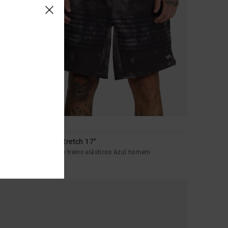
7
Yogger Stretch 17"
a Preto
Calções de treino elásticos Azul homem
€ 55,00