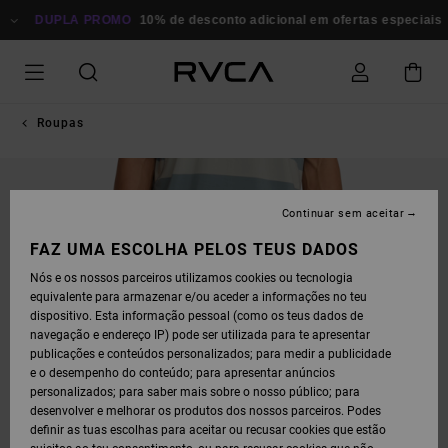
AVANÇAR
PARA
DUPLA PROMO
10% de desconto adicional em ofertas especiais
P
A
INFORMAÇÃO
DO
PRODUTO
Roupas
Continuar sem aceitar
FAZ UMA ESCOLHA PELOS TEUS DADOS
Nós e os nossos parceiros utilizamos cookies ou tecnologia
equivalente para armazenar e/ou aceder a informações no teu
dispositivo. Esta informação pessoal (como os teus dados de
navegação e endereço IP) pode ser utilizada para te apresentar
publicações e conteúdos personalizados; para medir a publicidade
e o desempenho do conteúdo; para apresentar anúncios
personalizados; para saber mais sobre o nosso público; para
desenvolver e melhorar os produtos dos nossos parceiros. Podes
definir as tuas escolhas para aceitar ou recusar cookies que estão