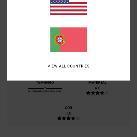
BASEADO EM
1 AVALIAÇÕES VERIFICADAS
DESDE JUNHO
2026
0% DOS NOSSOS CLIENTES RECOMENDAM ESTE
PRODUTO
CONFORTO
4.0
RELAÇÃO QUALIDADE/PREÇO
3.0
VIEW ALL COUNTRIES
TAMANHO
MATERIAL
4.0
MUITO PEQUENO
DEMASIADO GRANDE
COR
4.0