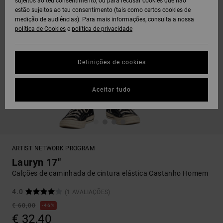
sujeitos ao teu consentimento, ou para recusar cookies que não
estão sujeitos ao teu consentimento (tais como certos cookies de
medição de audiências). Para mais informações, consulta a nossa
política de Cookies
e
política de privacidade
Definições de cookies
Aceitar tudo
ARTIST NETWORK PROGRAM
Lauryn 17"
Calções de caminhada de cintura elástica Castanho Homem
4.0
(1 AVALIAÇÕES)
€ 60,00
46%
€ 32,40