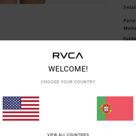
Detal
Parte
Mulh
Estil
Carac
T
WELCOME!
P
C
CHOOSE YOUR COUNTRY
Mate
Envi
VIEW ALL COUNTRIES