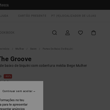
Agora
AJUDA
CARTÃO PRESENTE
PT (€)
LOCALIZADOR DE LOJAS
OOKBOOK
e Início
Mulher
Swim
Partes De Baixo De Biquíni
The Groove
 de baixo de biquíni com cobertura média Bege Mulher
00
46%
4,30
AS
Continuar sem aceitar
 PROMO 10% EXTRA
nformações no teu
a para te apresentar
intage Green
presentar anúncios