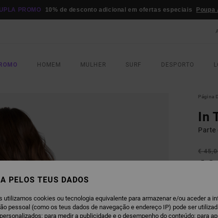
UPLA PROMO
10% de desconto adicional em ofertas especiais
Poupa 
PROMO
HOMEM
MULHER
SURF
DESPORTO
L
Página D
In 
Parte
€ 45,
€ 2
A PELOS TEUS DADOS
OFERT
DUPLA
s utilizamos cookies ou tecnologia equivalente para armazenar e/ou aceder a i
ção pessoal (como os teus dados de navegação e endereço IP) pode ser utilizad
V
personalizados; para medir a publicidade e o desempenho do conteúdo; para a
COR