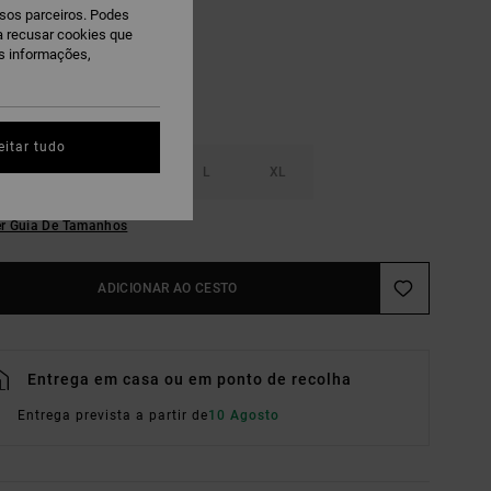
ssos parceiros. Podes
ra recusar cookies que
is informações,
eitar tudo
S
M
L
XL
r Guia De Tamanhos
ADICIONAR AO CESTO
Entrega em casa ou em ponto de recolha
Entrega prevista a partir de
10 Agosto