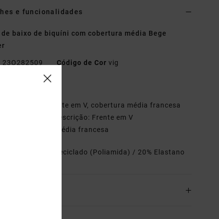
hes e funcionalidades
 de baixo de biquíni com cobertura média Bege
er
o
23O282509
Código de Cor
vig
terísticas
ipo:
Low rise, frente em V, cobertura média francesa
eso do tecido + Descrição: Frente em V
orte:
Cobertura média francesa
riais
80% Nylon Reciclado (Poliamida) / 20% Elastano
o& Devoluciones