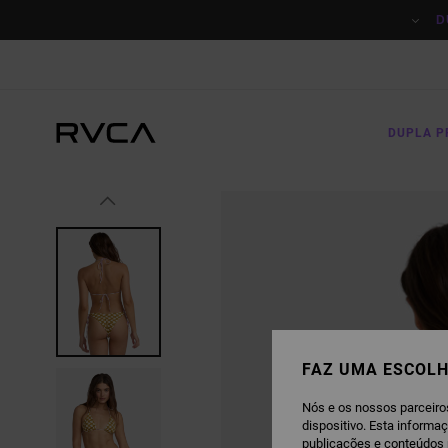
AVANÇAR
PARA
D
A
INFORMAÇÃO
DO
PRODUTO
DUPLA 
FAZ UMA ESCOLH
Nós e os nossos parceiro
dispositivo. Esta informa
publicações e conteúdos 