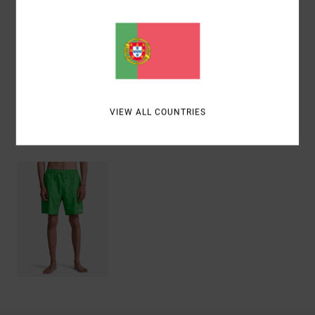
Materiais
[Tecido principal] 92% poliéster reciclado, 8%
elastano
Envio& Devoluciones
VIEW ALL COUNTRIES
Vistos recentemente