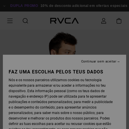
AVANÇAR
PARA
DUPLA PROMO
10% de desconto adicional em ofertas especiais
P
A
INFORMAÇÃO
DO
PRODUTO
Continuar sem aceitar
FAZ UMA ESCOLHA PELOS TEUS DADOS
Nós e os nossos parceiros utilizamos cookies ou tecnologia
equivalente para armazenar e/ou aceder a informações no teu
dispositivo. Esta informação pessoal (como os teus dados de
navegação e endereço IP) pode ser utilizada para te apresentar
publicações e conteúdos personalizados; para medir a publicidade
e o desempenho do conteúdo; para apresentar anúncios
personalizados; para saber mais sobre o nosso público; para
desenvolver e melhorar os produtos dos nossos parceiros. Podes
definir as tuas escolhas para aceitar ou recusar cookies que estão