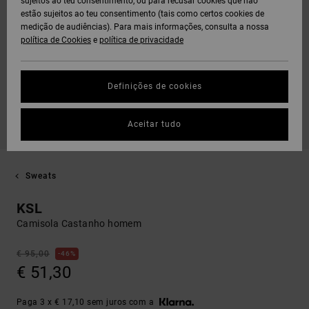
sujeitos ao teu consentimento, ou para recusar cookies que não
estão sujeitos ao teu consentimento (tais como certos cookies de
medição de audiências). Para mais informações, consulta a nossa
política de Cookies
e
política de privacidade
Definições de cookies
Aceitar tudo
Sweats
KSL
Camisola Castanho homem
€ 95,00
46%
€ 51,30
Paga 3 x € 17,10 sem juros com a