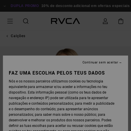
AVANÇAR
PARA
DUPLA PROMO
10% de desconto adicional em ofertas especiais
P
A
INFORMAÇÃO
DO
PRODUTO
Calções
Continuar sem aceitar
FAZ UMA ESCOLHA PELOS TEUS DADOS
Nós e os nossos parceiros utilizamos cookies ou tecnologia
equivalente para armazenar e/ou aceder a informações no teu
dispositivo. Esta informação pessoal (como os teus dados de
navegação e endereço IP) pode ser utilizada para te apresentar
publicações e conteúdos personalizados; para medir a publicidade
e o desempenho do conteúdo; para apresentar anúncios
personalizados; para saber mais sobre o nosso público; para
desenvolver e melhorar os produtos dos nossos parceiros. Podes
definir as tuas escolhas para aceitar ou recusar cookies que estão