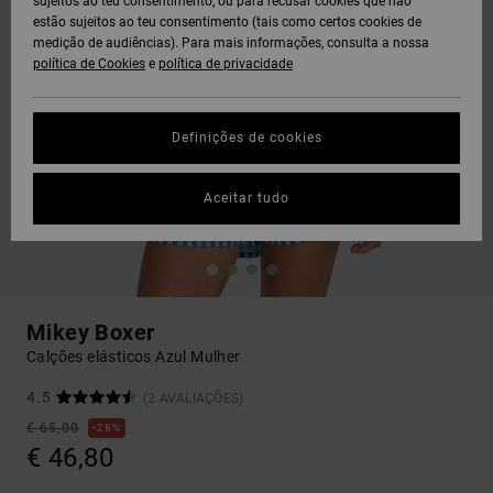
sujeitos ao teu consentimento, ou para recusar cookies que não
estão sujeitos ao teu consentimento (tais como certos cookies de
medição de audiências). Para mais informações, consulta a nossa
política de Cookies
e
política de privacidade
Definições de cookies
Aceitar tudo
Mikey Boxer
Calções elásticos Azul Mulher
4.5
(2 AVALIAÇÕES)
€ 65,00
28%
€ 46,80