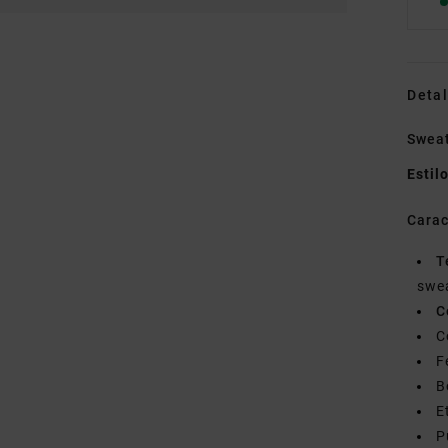
Detal
Sweat
Estil
Carac
T
swe
C
C
F
B
E
P