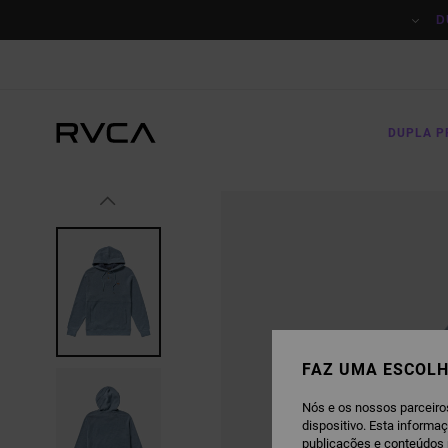
AVANÇAR
PARA
D
A
INFORMAÇÃO
DO
PRODUTO
DUPLA 
FAZ UMA ESCOLH
Nós e os nossos parceiro
dispositivo. Esta informa
publicações e conteúdos 