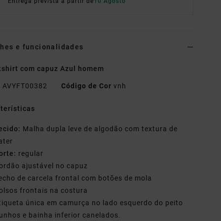
Entrega prevista a partir de
10 Agosto
hes e funcionalidades
shirt com capuz Azul homem
o
AVYFT00382
Código de Cor
vnh
terísticas
ecido:
Malha dupla leve de algodão com textura de
ater
orte:
regular
ordão ajustável no capuz
echo de carcela frontal com botões de mola
olsos frontais na costura
tiqueta única em camurça no lado esquerdo do peito
unhos e bainha inferior canelados.