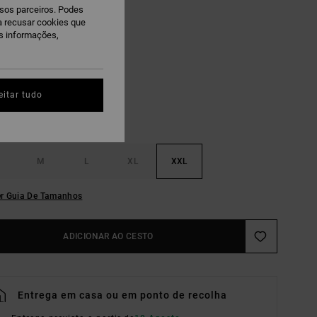
ssos parceiros. Podes
 PROMO 10% EXTRA
ra recusar cookies que
is informações,
intage Navy Heather
eitar tudo
M
L
XL
XXL
r Guia De Tamanhos
ADICIONAR AO CESTO
Entrega em casa ou em ponto de recolha