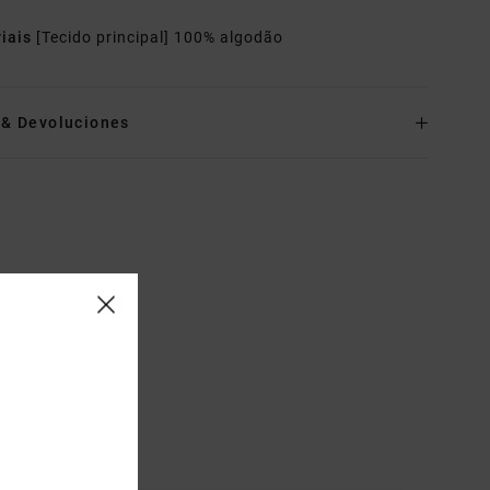
riais
[Tecido principal] 100% algodão
o& Devoluciones