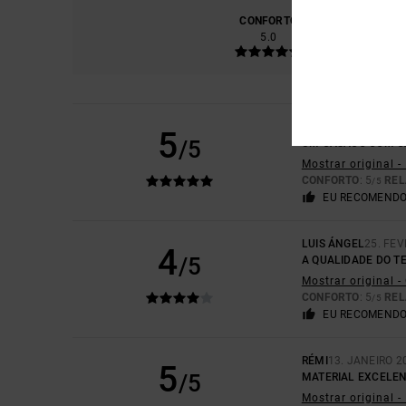
CONFORTO
RELA
5.0
LEWIS
3. MARÇO 20
5
/5
UM CASACO COM CA
Mostrar original -
CONFORTO
: 5
REL
/5
EU RECOMENDO
LUIS ÁNGEL
25. FEV
4
/5
A QUALIDADE DO TE
Mostrar original 
CONFORTO
: 5
REL
/5
EU RECOMENDO
RÉMI
13. JANEIRO 2
5
/5
MATERIAL EXCELE
Mostrar original -