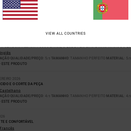
ÇÃO QUALIDADE/PREÇO
TAMANHO
MATE
4.5
4.
MUITO PEQUENO
DEMASIADO GRANDE
VIEW ALL COUNTRIES
26
PUZ ADORÁVEL. UM POUCO LARGO, O QUE É PERFEITO. É MAIS MACIO DO Q
 Inglês
AÇÃO QUALIDADE/PREÇO
: 5
TAMANHO
: TAMANHO PERFEITO
MATERIAL
: 5
/5
/
 ESTE PRODUTO
EREIRO 2026
CIDO E O CORTE DA PEÇA
- Castelhano
AÇÃO QUALIDADE/PREÇO
: 4
TAMANHO
: TAMANHO PERFEITO
MATERIAL
: 4
/5
/
 ESTE PRODUTO
026
NTE E CONFORTÁVEL
 Francês