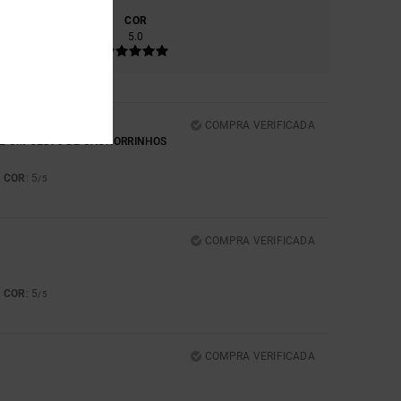
RIAL
COR
8
5.0
COMPRA VERIFICADA
UE UM CESTO DE CACHORRINHOS
COR
: 5
5
/5
COMPRA VERIFICADA
COR
: 5
5
/5
COMPRA VERIFICADA