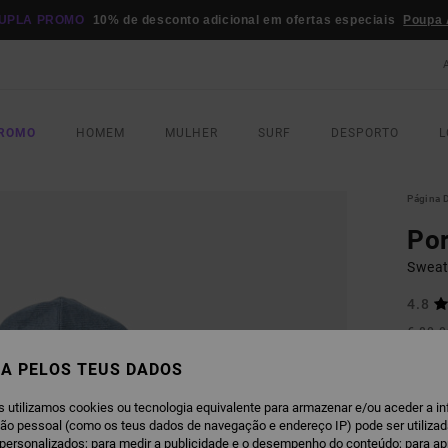
UPLA PROMO
10% de desconto adicional em ofertas especiais
Poupa 
PROMO
HOMEM
MULHER
SURF
DESPORTO
L
Página D
Por
Sweat
4.8
€ 80,
€ 4
A PELOS TEUS DADOS
Paga 3
s utilizamos cookies ou tecnologia equivalente para armazenar e/ou aceder a i
ção pessoal (como os teus dados de navegação e endereço IP) pode ser utilizad
OFERT
personalizados; para medir a publicidade e o desempenho do conteúdo; para a