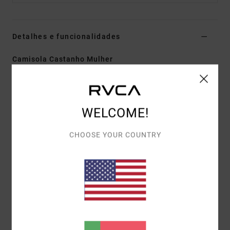
Detalhes e funcionalidades
Camisola Castanho Mulher
Estilo
EVJSW03013
Código de Cor
cho
Características
WELCOME!
Composição:
53% acrílico, 29% poliéster reciclado,
CHOOSE YOUR COUNTRY
11% poliéster, 6% lã
Corte:
corte boxy
Gola:
gola redonda
Materiais
[Tecido principal] 53% Poliéster, 39% Acrílico,
5% Wool, 3% Elastano