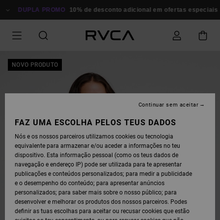
AVANÇAR
PARA
DUPLA PROMO
10% de desconto adicional em ofertas especiais
P
A
INFORMAÇÃO
DO
PRODUTO
NOVO PRODUTO
Continuar sem aceitar
FAZ UMA ESCOLHA PELOS TEUS DADOS
Nós e os nossos parceiros utilizamos cookies ou tecnologia
equivalente para armazenar e/ou aceder a informações no teu
dispositivo. Esta informação pessoal (como os teus dados de
navegação e endereço IP) pode ser utilizada para te apresentar
publicações e conteúdos personalizados; para medir a publicidade
e o desempenho do conteúdo; para apresentar anúncios
personalizados; para saber mais sobre o nosso público; para
desenvolver e melhorar os produtos dos nossos parceiros. Podes
definir as tuas escolhas para aceitar ou recusar cookies que estão