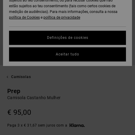
sujeitos ao teu consentimento, ou para recusar cookies que não
estão sujeitos ao teu consentimento (tais como certos cookies de
medição de audiências). Para mais informações, consulta a nossa
política de Cookies
e
política de privacidade
Definições de cookies
Aceitar tudo
Camisolas
Prep
Camisola Castanho Mulher
€ 95,00
Paga 3 x € 31,67 sem juros com a