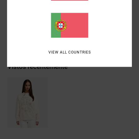
Materiais
[Tecido principal] 75% algodão, 25% algodão
reciclado
Envio& Devoluciones
VIEW ALL COUNTRIES
Vistos recentemente