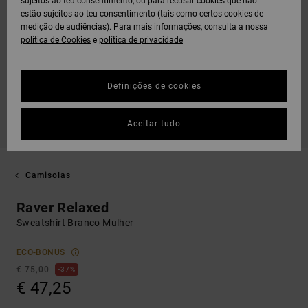
sujeitos ao teu consentimento, ou para recusar cookies que não
estão sujeitos ao teu consentimento (tais como certos cookies de
medição de audiências). Para mais informações, consulta a nossa
política de Cookies
e
política de privacidade
Definições de cookies
Aceitar tudo
Camisolas
Raver Relaxed
Sweatshirt Branco Mulher
ECO-BONUS
€ 75,00
37%
€ 47,25