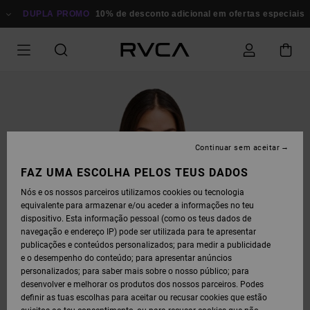
AVANÇAR
PARA
DUPLA PROMO
10% de desconto adicional em ofertas especiais
P
A
INFORMAÇÃO
DO
PRODUTO
Continuar sem aceitar
FAZ UMA ESCOLHA PELOS TEUS DADOS
Nós e os nossos parceiros utilizamos cookies ou tecnologia
equivalente para armazenar e/ou aceder a informações no teu
dispositivo. Esta informação pessoal (como os teus dados de
navegação e endereço IP) pode ser utilizada para te apresentar
publicações e conteúdos personalizados; para medir a publicidade
e o desempenho do conteúdo; para apresentar anúncios
personalizados; para saber mais sobre o nosso público; para
desenvolver e melhorar os produtos dos nossos parceiros. Podes
definir as tuas escolhas para aceitar ou recusar cookies que estão