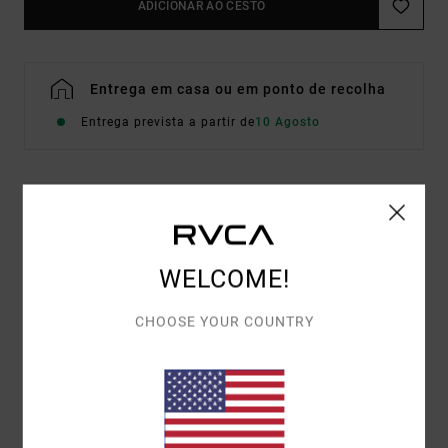
ADICIONAR AO CESTO
Entrega em casa ou em ponto de recolha
Entrega prevista a partir de
10 Agosto
Detalhes e funcionalidades
Sweatshirt Branco Mulher
WELCOME!
Estilo
EVJSF00110
Código de Cor
wza0
CHOOSE YOUR COUNTRY
Características
Tecido:
Mistura de algodão e algodão reciclado
Corte:
Descontraído, casual e sem restrições
Mistura de artes em serigrafia e bordadas na frente