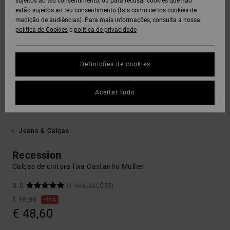
sujeitos ao teu consentimento, ou para recusar cookies que não
estão sujeitos ao teu consentimento (tais como certos cookies de
medição de audiências). Para mais informações, consulta a nossa
política de Cookies
e
política de privacidade
Definições de cookies
Aceitar tudo
Jeans & Calças
Recession
Calças de cintura fixa Castanho Mulher
5.0
(1 AVALIAÇÕES)
€ 90,00
46%
€ 48,60