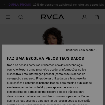
AVANÇAR
PARA
DUPLA PROMO
10% de desconto adicional em ofertas especiais
P
A
INFORMAÇÃO
DO
PRODUTO
Continuar sem aceitar
FAZ UMA ESCOLHA PELOS TEUS DADOS
Nós e os nossos parceiros utilizamos cookies ou tecnologia
equivalente para armazenar e/ou aceder a informações no teu
dispositivo. Esta informação pessoal (como os teus dados de
navegação e endereço IP) pode ser utilizada para te apresentar
publicações e conteúdos personalizados; para medir a publicidade
e o desempenho do conteúdo; para apresentar anúncios
personalizados; para saber mais sobre o nosso público; para
desenvolver e melhorar os produtos dos nossos parceiros. Podes
definir as tuas escolhas para aceitar ou recusar cookies que estão