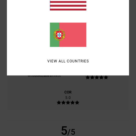
PRODUTO
CONFORTO
5.0
RELAÇÃO QUALIDADE/PREÇO
4.0
VIEW ALL COUNTRIES
TAMANHO
MATERIAL
5.0
MUITO PEQUENO
DEMASIADO GRANDE
COR
5.0
5
/5