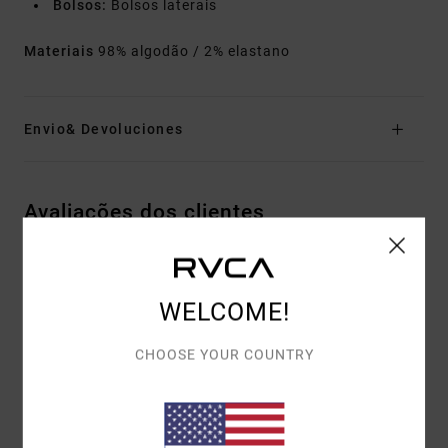
Bolsos:
Bolsos laterais
Materiais
98% algodão / 2% elastano
Envio& Devoluciones
Avaliações dos clientes
PONTUAÇÃO MÉDIA
WELCOME!
5.0
/5
CHOOSE YOUR COUNTRY
BASEADO EM
1 AVALIAÇÕES VERIFICADAS
DESDE
SETEMBRO 2025
100% DOS NOSSOS CLIENTES RECOMENDAM ESTE