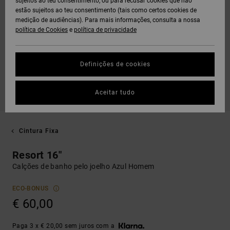
sujeitos ao teu consentimento, ou para recusar cookies que não
estão sujeitos ao teu consentimento (tais como certos cookies de
medição de audiências). Para mais informações, consulta a nossa
política de Cookies
e
política de privacidade
Definições de cookies
Aceitar tudo
Cintura Fixa
Resort 16"
Calções de banho pelo joelho Azul Homem
ECO-BONUS
€ 60,00
Paga 3 x € 20,00 sem juros com a