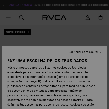
AVANÇAR
PARA
DUPLA PROMO
10% de desconto adicional em ofertas especiais
P
A
INFORMAÇÃO
DO
PRODUTO
NOVO PRODUTO
Continuar sem aceitar
FAZ UMA ESCOLHA PELOS TEUS DADOS
Nós e os nossos parceiros utilizamos cookies ou tecnologia
equivalente para armazenar e/ou aceder a informações no teu
dispositivo. Esta informação pessoal (como os teus dados de
navegação e endereço IP) pode ser utilizada para te apresentar
publicações e conteúdos personalizados; para medir a publicidade
e o desempenho do conteúdo; para apresentar anúncios
personalizados; para saber mais sobre o nosso público; para
desenvolver e melhorar os produtos dos nossos parceiros. Podes
definir as tuas escolhas para aceitar ou recusar cookies que estão