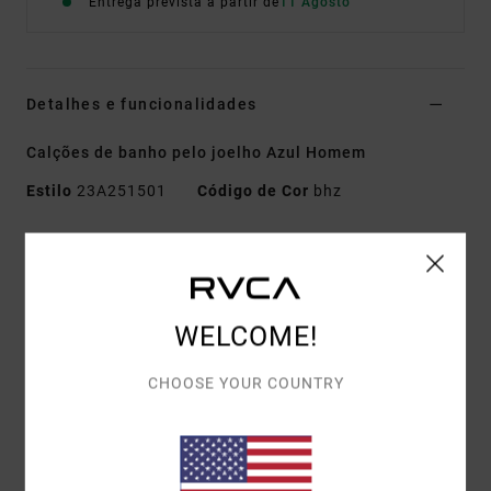
Entrega prevista a partir de
11 Agosto
Detalhes e funcionalidades
Calções de banho pelo joelho Azul Homem
Estilo
23A251501
Código de Cor
bhz
Características
Tecido:
Tecido coto-tex em mistura de 53% poliéster
reciclado, 32% poliéster, 9% elastano e 6% algodão
WELCOME!
Cintura:
Elástica
Fecho:
Fecho com cordão
CHOOSE YOUR COUNTRY
Costura exterior:
16", comprimento curto
Bolsos:
Bolso aplicado na parte traseira
Bolsos nas costuras laterais
Etiqueta da marca:
Etiqueta única RVCA no bolso