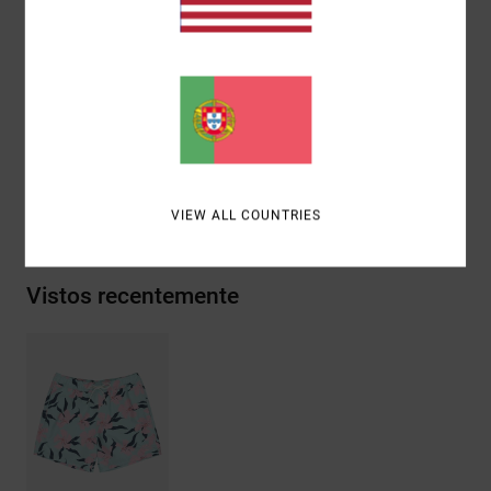
traseiro
Aplique RVCA motors na perna esquerda
Materiais
53% poliéster reciclado / 32% poliéster / 9%
elastano / 6% algodão
Envio& Devoluciones
VIEW ALL COUNTRIES
Vistos recentemente