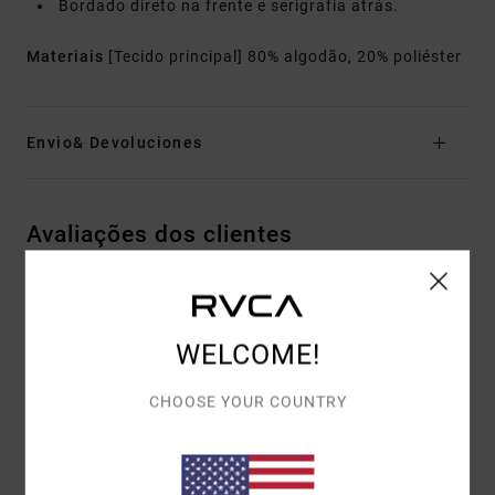
Bordado direto na frente e serigrafia atrás.
Materiais
[Tecido principal] 80% algodão, 20% poliéster
Envio& Devoluciones
Avaliações dos clientes
PONTUAÇÃO MÉDIA
5.0
WELCOME!
/5
CHOOSE YOUR COUNTRY
BASEADO EM
1 AVALIAÇÕES VERIFICADAS
DESDE
FEVEREIRO 2026
100% DOS NOSSOS CLIENTES RECOMENDAM ESTE