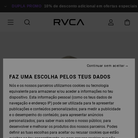
AVANÇAR
PARA
DUPLA PROMO
10% de desconto adicional em ofertas especiais
P
A
INFORMAÇÃO
DO
PRODUTO
Continuar sem aceitar
FAZ UMA ESCOLHA PELOS TEUS DADOS
Nós e os nossos parceiros utilizamos cookies ou tecnologia
equivalente para armazenar e/ou aceder a informações no teu
dispositivo. Esta informação pessoal (como os teus dados de
navegação e endereço IP) pode ser utilizada para te apresentar
publicações e conteúdos personalizados; para medir a publicidade
e o desempenho do conteúdo; para apresentar anúncios
personalizados; para saber mais sobre o nosso público; para
desenvolver e melhorar os produtos dos nossos parceiros. Podes
definir as tuas escolhas para aceitar ou recusar cookies que estão