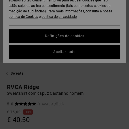
sujeitos ao teu consentimento, ou para recusar cookies que não
estão sujeitos ao teu consentimento (tais como certos cookies de
medição de audiências). Para mais informações, consulta a nossa
política de Cookies
e
política de privacidade
Definições de cookies
Aceitar tudo
Sweats
RVCA Ridge
Sweatshirt com capuz Castanho homem
5.0
(1 AVALIAÇÕES)
€ 75,00
46%
€ 40,50