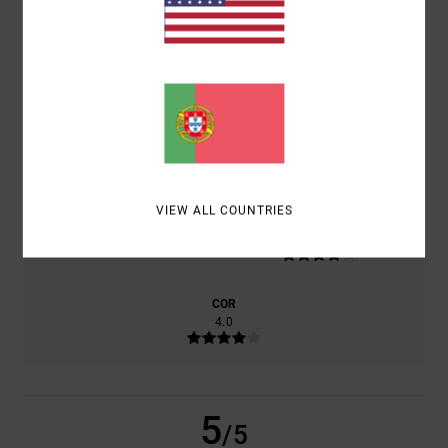
PRODUTO
CONFORTO
5.0
RELAÇÃO QUALIDADE/PREÇO
5.0
VIEW ALL COUNTRIES
TAMANHO
MATERIAL
4.0
MUITO PEQUENO
DEMASIADO GRANDE
COR
4.0
5
/5