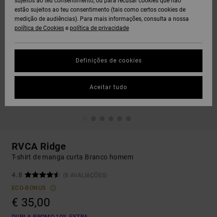
sujeitos ao teu consentimento, ou para recusar cookies que não
estão sujeitos ao teu consentimento (tais como certos cookies de
medição de audiências). Para mais informações, consulta a nossa
política de Cookies
e
política de privacidade
Definições de cookies
Aceitar tudo
RVCA Ridge
T-shirt de manga curta Branco homem
4.8
(8 AVALIAÇÕES)
ECO-BONUS
€ 35,00