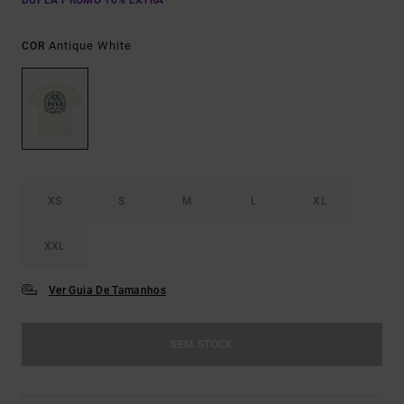
DUPLA PROMO 10% EXTRA
Antique White
COR
XS
S
M
L
XL
XXL
Ver Guia De Tamanhos
SEM STOCK