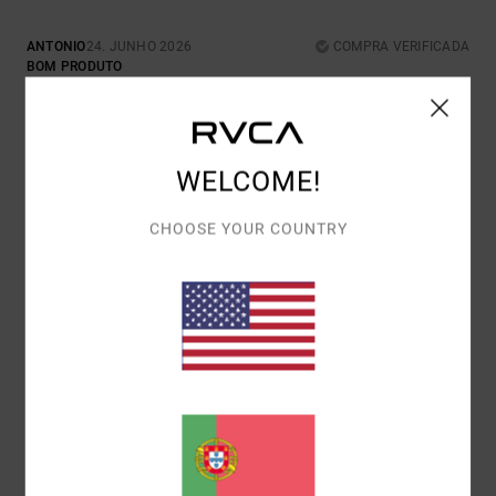
ANTONIO
24. JUNHO 2026
COMPRA VERIFICADA
BOM PRODUTO
CONFORTO
: 4
RELAÇÃO QUALIDADE/PREÇO
: 4
TAMANHO
:
/5
/5
GRANDE
MATERIAL
: 4
COR
: 4
/5
/5
EU RECOMENDO ESTE PRODUTO
WELCOME!
5
/5
CHOOSE YOUR COUNTRY
JESUS
24. JUNHO 2026
COMPRA VERIFICADA
QUALIDADE E ESTILO
Mostrar original - Castelhano
CONFORTO
: 5
RELAÇÃO QUALIDADE/PREÇO
: 5
TAMANHO
:
/5
/5
GRANDE
MATERIAL
: 5
COR
: 5
/5
/5
EU RECOMENDO ESTE PRODUTO
5
/5