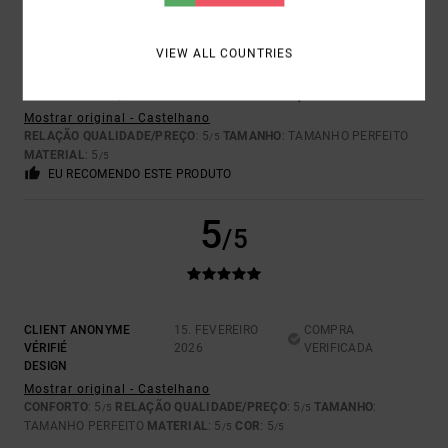
VIEW ALL COUNTRIES
ANA
19. FEVEREIRO 2026
COMPRA VERIFICADA
BOA QUALIDADE, DESIGN ORIGINAL E BOM PREÇO.
Mostrar original - Castelhano
RELAÇÃO QUALIDADE/PREÇO
: 5
TAMANHO
: TAMANHO PERFEITO
/5
MATERIAL
: 5
/5
EU RECOMENDO ESTE PRODUTO
5
/5
CLIENT ANONYME
15. FEVEREIRO
COMPRA
VÉRIFIÉ
2026
VERIFICADA
DESIGN
Mostrar original - Castelhano
CONFORTO
: 5
RELAÇÃO QUALIDADE/PREÇO
: 5
TAMANHO
:
/5
/5
TAMANHO PERFEITO
MATERIAL
: 5
COR
: 5
/5
/5