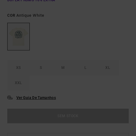
DUPLA PROMO 10% EXTRA
Antique White
COR
XS
S
M
L
XL
XXL
Ver Guia De Tamanhos
SEM STOCK