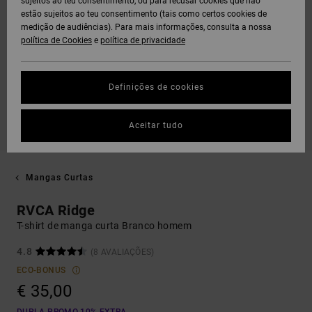
sujeitos ao teu consentimento, ou para recusar cookies que não
estão sujeitos ao teu consentimento (tais como certos cookies de
medição de audiências). Para mais informações, consulta a nossa
política de Cookies
e
política de privacidade
Definições de cookies
Aceitar tudo
Mangas Curtas
RVCA Ridge
T-shirt de manga curta Branco homem
4.8
(8 AVALIAÇÕES)
ECO-BONUS
€ 35,00