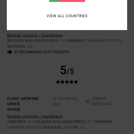
VIEW ALL COUNTRIES
ANA
19. FEVEREIRO 2026
COMPRA VERIFICADA
BOA QUALIDADE, DESIGN ORIGINAL E BOM PREÇO.
Mostrar original - Castelhano
RELAÇÃO QUALIDADE/PREÇO
: 5
TAMANHO
: TAMANHO PERFEITO
/5
MATERIAL
: 5
/5
EU RECOMENDO ESTE PRODUTO
5
/5
CLIENT ANONYME
15. FEVEREIRO
COMPRA
VÉRIFIÉ
2026
VERIFICADA
DESIGN
Mostrar original - Castelhano
CONFORTO
: 5
RELAÇÃO QUALIDADE/PREÇO
: 5
TAMANHO
:
/5
/5
TAMANHO PERFEITO
MATERIAL
: 5
COR
: 5
/5
/5