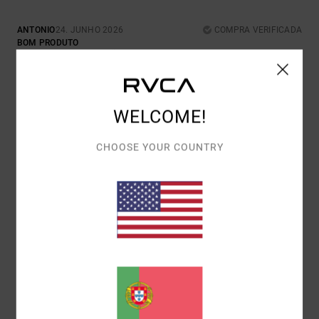
ANTONIO
24. JUNHO 2026
COMPRA VERIFICADA
BOM PRODUTO
CONFORTO
: 4
RELAÇÃO QUALIDADE/PREÇO
: 4
TAMANHO
:
/5
/5
GRANDE
MATERIAL
: 4
COR
: 4
/5
/5
EU RECOMENDO ESTE PRODUTO
WELCOME!
5
/5
CHOOSE YOUR COUNTRY
JESUS
24. JUNHO 2026
COMPRA VERIFICADA
QUALIDADE E ESTILO
Mostrar original - Castelhano
CONFORTO
: 5
RELAÇÃO QUALIDADE/PREÇO
: 5
TAMANHO
:
/5
/5
GRANDE
MATERIAL
: 5
COR
: 5
/5
/5
EU RECOMENDO ESTE PRODUTO
5
/5