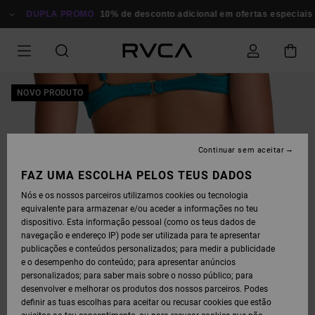
AVANÇAR
PARA
DUPLA PROMO
10% de desconto adicional em ofertas especiais
P
A
INFORMAÇÃO
DO
PRODUTO
NOVO PRODUTO
Continuar sem aceitar
FAZ UMA ESCOLHA PELOS TEUS DADOS
Nós e os nossos parceiros utilizamos cookies ou tecnologia
equivalente para armazenar e/ou aceder a informações no teu
dispositivo. Esta informação pessoal (como os teus dados de
navegação e endereço IP) pode ser utilizada para te apresentar
publicações e conteúdos personalizados; para medir a publicidade
e o desempenho do conteúdo; para apresentar anúncios
personalizados; para saber mais sobre o nosso público; para
desenvolver e melhorar os produtos dos nossos parceiros. Podes
definir as tuas escolhas para aceitar ou recusar cookies que estão