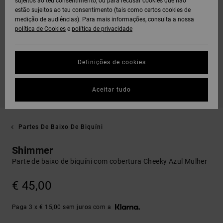
sujeitos ao teu consentimento, ou para recusar cookies que não
estão sujeitos ao teu consentimento (tais como certos cookies de
medição de audiências). Para mais informações, consulta a nossa
política de Cookies
e
política de privacidade
Definições de cookies
Aceitar tudo
Partes De Baixo De Biquíni
Shimmer
Parte de baixo de biquíni com cobertura Cheeky Azul Mulher
€ 45,00
Paga 3 x € 15,00 sem juros com a