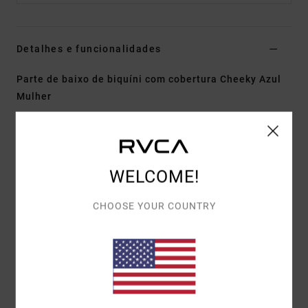
Detalhes e funcionalidades
Parte de baixo de biquíni com cobertura Cheeky Azul
Mulher
Estilo
23O282634
Código de Cor
byf0
Características
WELCOME!
Tecido:
Pucker
Corte:
Cobertura Cheeky
CHOOSE YOUR COUNTRY
Gola:
Descido
Alças com laço ajustáveis
Tamanho da copa:
Mais adequado para tamanhos
de copa A/B/C/D
Materiais
[Tecido principal] 80% Recycled poliamida,