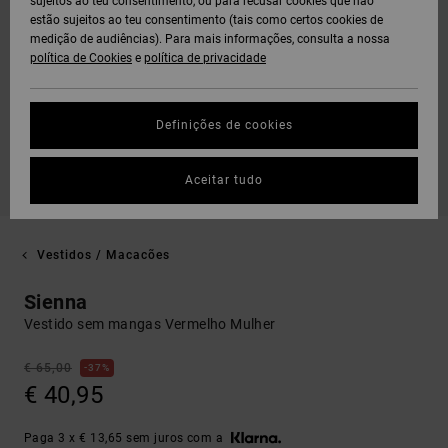
sujeitos ao teu consentimento, ou para recusar cookies que não
estão sujeitos ao teu consentimento (tais como certos cookies de
medição de audiências). Para mais informações, consulta a nossa
política de Cookies
e
política de privacidade
Definições de cookies
Aceitar tudo
Vestidos / Macacões
Sienna
Vestido sem mangas Vermelho Mulher
€ 65,00
37%
€ 40,95
Paga 3 x € 13,65 sem juros com a