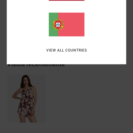
Perna:
6 cm
Materiais
[Tecido principal] 55% algodão, 45% modal
Envio& Devoluciones
VIEW ALL COUNTRIES
Vistos recentemente