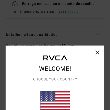
Entrega em casa ou em ponto de recolha
Entrega prevista a partir de
11 Agosto
Detalhes e funcionalidades
Vestido sem mangas Vermelho Mulher
Estilo
23B281600
Código de Cor
tbr
Características
WELCOME!
Tecido:
Algodão canelado
CHOOSE YOUR COUNTRY
Corte:
Cintado
Alças ajustáveis
Franzido smock totalmente elástico no corpete
Costura de cintura com formato em V
Emblema de metal com logótipo