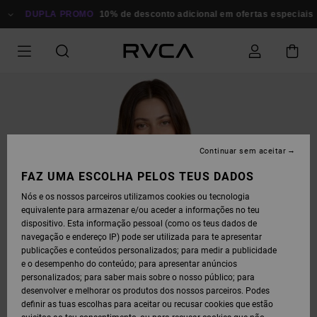
AVANÇAR
PARA
DUPLA PROMO
10% de desconto adicional em ofertas especiais
P
A
INFORMAÇÃO
DO
PRODUTO
Continuar sem aceitar
FAZ UMA ESCOLHA PELOS TEUS DADOS
Nós e os nossos parceiros utilizamos cookies ou tecnologia
equivalente para armazenar e/ou aceder a informações no teu
dispositivo. Esta informação pessoal (como os teus dados de
navegação e endereço IP) pode ser utilizada para te apresentar
publicações e conteúdos personalizados; para medir a publicidade
e o desempenho do conteúdo; para apresentar anúncios
personalizados; para saber mais sobre o nosso público; para
desenvolver e melhorar os produtos dos nossos parceiros. Podes
definir as tuas escolhas para aceitar ou recusar cookies que estão