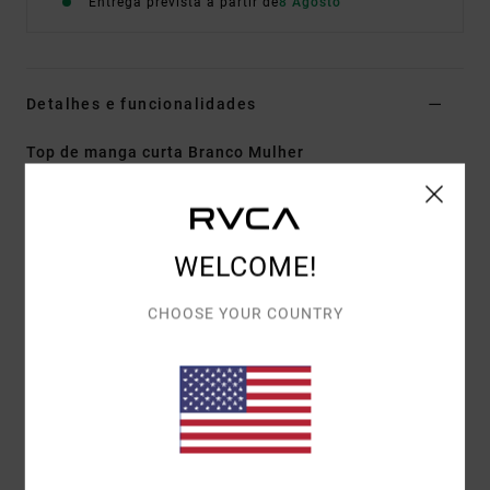
Entrega prevista a partir de
8 Agosto
Detalhes e funcionalidades
Top de manga curta Branco Mulher
Estilo
EVJKT03006
Código de Cor
wpw
Características
WELCOME!
Tecido Eco-Consciente:
orgânico algodão tecido
7GG
CHOOSE YOUR COUNTRY
Corte:
baby tee de manga curta
Detalhes:
estampa bordada na pestampado frontal
do peito.
Materiais
[Tecido principal] 95% algodão orgânico, 5%
elastano