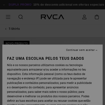
AVANÇAR
PARA
DUPLA PROMO
10% de desconto adicional em ofertas especiais
P
A
INFORMAÇÃO
DO
PRODUTO
T-Shirts
NOVO PRODUTO
Continuar sem aceitar
FAZ UMA ESCOLHA PELOS TEUS DADOS
Nós e os nossos parceiros utilizamos cookies ou tecnologia
equivalente para armazenar e/ou aceder a informações no teu
dispositivo. Esta informação pessoal (como os teus dados de
navegação e endereço IP) pode ser utilizada para te apresentar
publicações e conteúdos personalizados; para medir a publicidade
e o desempenho do conteúdo; para apresentar anúncios
personalizados; para saber mais sobre o nosso público; para
desenvolver e melhorar os produtos dos nossos parceiros. Podes
definir as tuas escolhas para aceitar ou recusar cookies que estão