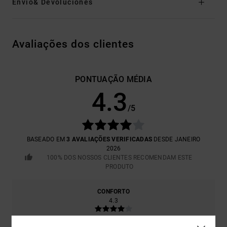
Envio& Devoluciones
Avaliações dos clientes
PONTUAÇÃO MÉDIA
4.3
/5
BASEADO EM
3 AVALIAÇÕES VERIFICADAS
DESDE JANEIRO
2026
100% DOS NOSSOS CLIENTES RECOMENDAM ESTE
PRODUTO
CONFORTO
4.3