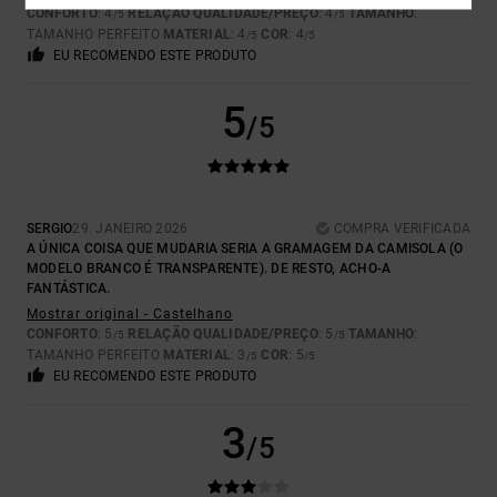
CONFORTO
: 4
RELAÇÃO QUALIDADE/PREÇO
: 4
TAMANHO
:
/5
/5
TAMANHO PERFEITO
MATERIAL
: 4
COR
: 4
/5
/5
EU RECOMENDO ESTE PRODUTO
5
/5
SERGIO
29. JANEIRO 2026
COMPRA VERIFICADA
A ÚNICA COISA QUE MUDARIA SERIA A GRAMAGEM DA CAMISOLA (O
MODELO BRANCO É TRANSPARENTE). DE RESTO, ACHO-A
FANTÁSTICA.
Mostrar original - Castelhano
CONFORTO
: 5
RELAÇÃO QUALIDADE/PREÇO
: 5
TAMANHO
:
/5
/5
TAMANHO PERFEITO
MATERIAL
: 3
COR
: 5
/5
/5
EU RECOMENDO ESTE PRODUTO
3
/5