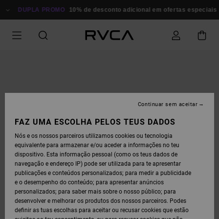
AVANÇAR
PARA
DUPLA PROMO
10% de desconto adicional em ofertas especiais
P
A
INFORMAÇÃO
DO
PRODUTO
Continuar sem aceitar
FAZ UMA ESCOLHA PELOS TEUS DADOS
Nós e os nossos parceiros utilizamos cookies ou tecnologia
equivalente para armazenar e/ou aceder a informações no teu
dispositivo. Esta informação pessoal (como os teus dados de
navegação e endereço IP) pode ser utilizada para te apresentar
publicações e conteúdos personalizados; para medir a publicidade
e o desempenho do conteúdo; para apresentar anúncios
personalizados; para saber mais sobre o nosso público; para
desenvolver e melhorar os produtos dos nossos parceiros. Podes
definir as tuas escolhas para aceitar ou recusar cookies que estão