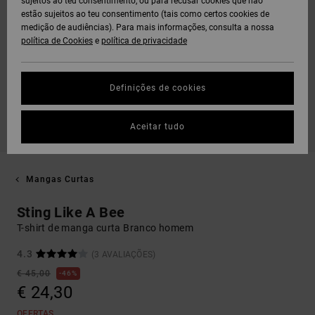
sujeitos ao teu consentimento, ou para recusar cookies que não
estão sujeitos ao teu consentimento (tais como certos cookies de
medição de audiências). Para mais informações, consulta a nossa
política de Cookies
e
política de privacidade
Definições de cookies
Aceitar tudo
Mangas Curtas
Sting Like A Bee
T-shirt de manga curta Branco homem
4.3
(3 AVALIAÇÕES)
€ 45,00
46%
€ 24,30
OFERTAS