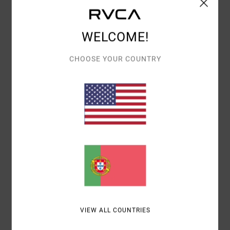
RELAÇÃO QUALIDADE/PREÇO
4.3
WELCOME!
TAMANHO
MATERIAL
CHOOSE YOUR COUNTRY
3.0
MUITO PEQUENO
DEMASIADO GRANDE
COR
4.7
5
/5
BRUNO
3. JULHO 2026
COMPRA VERIFICADA
VIEW ALL COUNTRIES
MUHAMMAD ALI, O MAIOR
Mostrar original - Francês