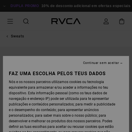
AVANÇAR
PARA
DUPLA PROMO
10% de desconto adicional em ofertas especiais
P
A
INFORMAÇÃO
DO
PRODUTO
Sweats
Continuar sem aceitar
FAZ UMA ESCOLHA PELOS TEUS DADOS
Nós e os nossos parceiros utilizamos cookies ou tecnologia
equivalente para armazenar e/ou aceder a informações no teu
dispositivo. Esta informação pessoal (como os teus dados de
navegação e endereço IP) pode ser utilizada para te apresentar
publicações e conteúdos personalizados; para medir a publicidade
e o desempenho do conteúdo; para apresentar anúncios
personalizados; para saber mais sobre o nosso público; para
desenvolver e melhorar os produtos dos nossos parceiros. Podes
definir as tuas escolhas para aceitar ou recusar cookies que estão