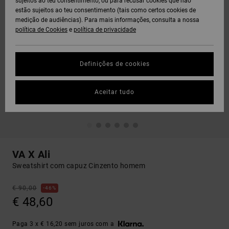
sujeitos ao teu consentimento, ou para recusar cookies que não
estão sujeitos ao teu consentimento (tais como certos cookies de
medição de audiências). Para mais informações, consulta a nossa
política de Cookies
e
política de privacidade
Definições de cookies
Aceitar tudo
VA X Ali
Sweatshirt com capuz Cinzento homem
€ 90,00
46%
€ 48,60
Paga 3 x € 16,20 sem juros com a