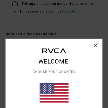
Entrega em casa ou em ponto de recolha
Entrega prevista a partir de
8 Agosto
Detalhes e funcionalidades
Sweatshirt com capuz Cinzento homem
Estilo
23A413500
Código de Cor
hgr
WELCOME!
Características
CHOOSE YOUR COUNTRY
Tecido:
poliéster e algodão
Tecido turco de sarja pesada
Corte:
vintage
Debrum canelado no colarinho com capuz
Bolsos duplos estilo canguru