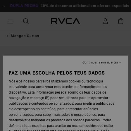
AVANÇAR
PARA
DUPLA PROMO
10% de desconto adicional em ofertas especiais
P
A
INFORMAÇÃO
DO
PRODUTO
Mangas Curtas
Continuar sem aceitar
FAZ UMA ESCOLHA PELOS TEUS DADOS
Nós e os nossos parceiros utilizamos cookies ou tecnologia
equivalente para armazenar e/ou aceder a informações no teu
dispositivo. Esta informação pessoal (como os teus dados de
navegação e endereço IP) pode ser utilizada para te apresentar
publicações e conteúdos personalizados; para medir a publicidade
e o desempenho do conteúdo; para apresentar anúncios
personalizados; para saber mais sobre o nosso público; para
desenvolver e melhorar os produtos dos nossos parceiros. Podes
definir as tuas escolhas para aceitar ou recusar cookies que estão