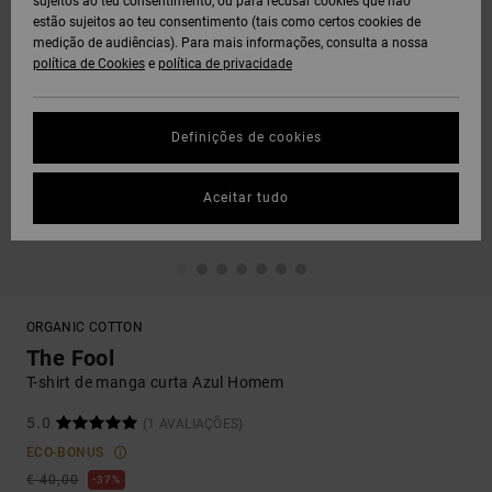
sujeitos ao teu consentimento, ou para recusar cookies que não
estão sujeitos ao teu consentimento (tais como certos cookies de
medição de audiências). Para mais informações, consulta a nossa
política de Cookies
e
política de privacidade
Definições de cookies
Aceitar tudo
ORGANIC COTTON
The Fool
T-shirt de manga curta Azul Homem
5.0
(1 AVALIAÇÕES)
ECO-BONUS
€ 40,00
37%