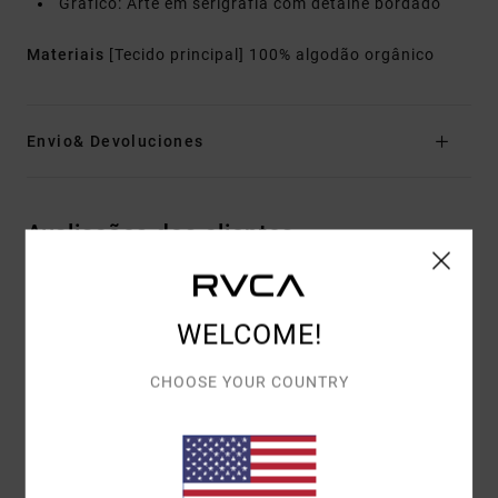
Gráfico: Arte em serigrafia com detalhe bordado
Materiais
[Tecido principal] 100% algodão orgânico
Envio& Devoluciones
Avaliações dos clientes
PONTUAÇÃO MÉDIA
WELCOME!
5.0
/5
CHOOSE YOUR COUNTRY
BASEADO EM
1 AVALIAÇÕES VERIFICADAS
DESDE MAIO
2026
100% DOS NOSSOS CLIENTES RECOMENDAM ESTE