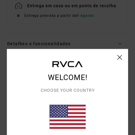
Entrega em casa ou em ponto de recolha
Entrega prevista a partir de
8 Agosto
Detalhes e funcionalidades
Sweatshirt com capuz Azul Homem
Estilo
EVYSF00162
Código de Cor
slk0
WELCOME!
Características
CHOOSE YOUR COUNTRY
Composição:
75% algodão, 25% algodão reciclado
Corte:
relaxed
Detalhes:
estampado frontal bordada
Mistura de arte estampada e bordada atrás
Materiais
[Tecido principal] 75% algodão, 25% algodão