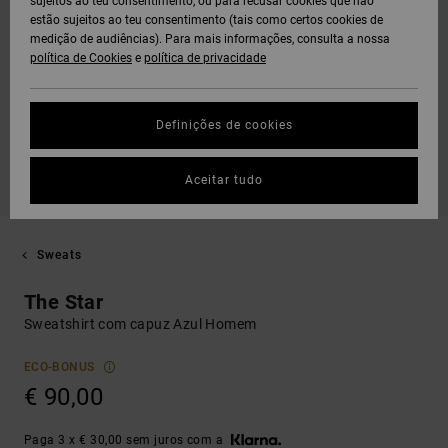
sujeitos ao teu consentimento, ou para recusar cookies que não
estão sujeitos ao teu consentimento (tais como certos cookies de
medição de audiências). Para mais informações, consulta a nossa
política de Cookies
e
política de privacidade
Definições de cookies
Aceitar tudo
Sweats
The Star
Sweatshirt com capuz Azul Homem
ECO-BONUS
€ 90,00
Paga 3 x € 30,00 sem juros com a