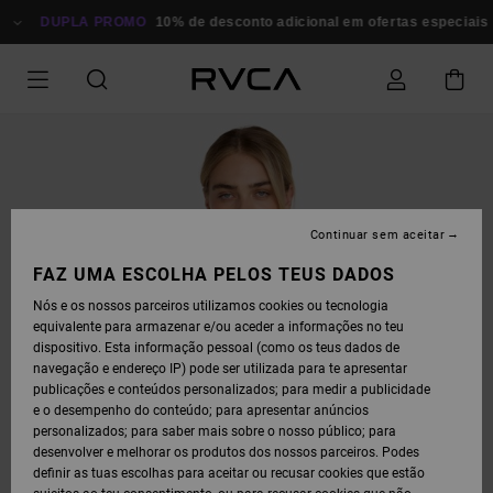
AVANÇAR
PARA
DUPLA PROMO
10% de desconto adicional em ofertas especiais
P
A
INFORMAÇÃO
DO
PRODUTO
Continuar sem aceitar
FAZ UMA ESCOLHA PELOS TEUS DADOS
Nós e os nossos parceiros utilizamos cookies ou tecnologia
equivalente para armazenar e/ou aceder a informações no teu
dispositivo. Esta informação pessoal (como os teus dados de
navegação e endereço IP) pode ser utilizada para te apresentar
publicações e conteúdos personalizados; para medir a publicidade
e o desempenho do conteúdo; para apresentar anúncios
personalizados; para saber mais sobre o nosso público; para
desenvolver e melhorar os produtos dos nossos parceiros. Podes
definir as tuas escolhas para aceitar ou recusar cookies que estão