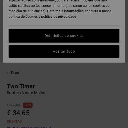
sujeitos ao teu consentimento, ou para recusar cookies que não
estão sujeitos ao teu consentimento (tais como certos cookies de
medição de audiências). Para mais informações, consulta a nossa
política de Cookies
e
política de privacidade
Definições de cookies
Aceitar tudo
Tops
Two Timer
Soutien Verde Mulher
€ 55,00
37%
€ 34,65
OFERTAS