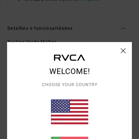
Detalhes e funcionalidades
Soutien Verde Mulher
Estilo
23WS021602
Código de Cor
ivy
Características
WELCOME!
Detalhe de alça dupla
CHOOSE YOUR COUNTRY
Detalhe de sutiã duplo em cor contrastante
Costas cruzadas abertas
Forro interno
Transferência de calor VA
Materiais
[Tecido principal] 70% nylon, 30% elastano