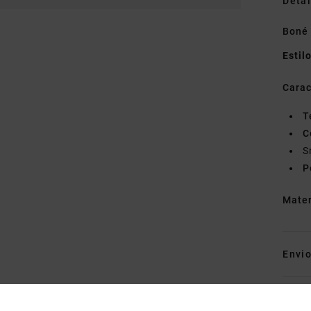
Detal
Boné
Estil
Carac
T
C
S
P
Mate
Envi