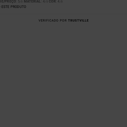
DE/PREÇO
: 5
MATERIAL
: 4
COR
: 4
/5
/5
/5
 ESTE PRODUTO
VERIFICADO POR
TRUSTVILLE