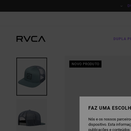
AVANÇAR
PARA
D
A
INFORMAÇÃO
DO
PRODUTO
DUPLA 
NOVO PRODUTO
FAZ UMA ESCOLH
Nós e os nossos parceiro
dispositivo. Esta informa
publicações e conteúdos 