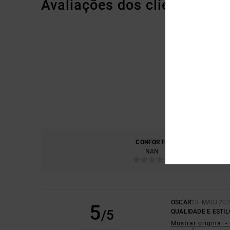
Avaliações dos clientes
CONFORTO
RELA
NAN
OSCAR
13. MAIO 20
5
/5
QUALIDADE E ESTIL
Mostrar original 