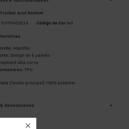
hes e funcionalidades
 Trucker Azul Homem
o
EVYHA03016
Código de Cor
led
terísticas
ecido:
Algodão
orte:
Design de 6 painéis
napback aba curva
ormenores:
TPU
riais
[Tecido principal] 100% poliéster
o& Devoluciones