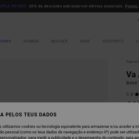
UPLA PROMO
10% de desconto adicional em ofertas especiais
Poupa 
PROMO
HOMEM
MULHER
SURF
DESPORTO
L
Página D
Va 
Boné 
5.0
€ 3
A PELOS TEUS DADOS
Paga 3
s utilizamos cookies ou tecnologia equivalente para armazenar e/ou aceder a i
ção pessoal (como os teus dados de navegação e endereço IP) pode ser utilizad
personalizados; para medir a publicidade e o desempenho do conteúdo; para a
L
COR