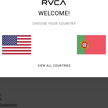
WELCOME!
PONTUAÇÃO MÉDIA
CHOOSE YOUR COUNTRY
5.0
/5
BASEADO EM
1 AVALIAÇÕES VERIFICADAS
DESDE MAIO 2026
100% DOS NOSSOS CLIENTES RECOMENDAM ESTE PRODUTO
VIEW ALL COUNTRIES
ÇÃO QUALIDADE/PREÇO
TAMANHO
MATE
5.0
4.
MUITO PEQUENO
DEMASIADO GRANDE
26
O
- Castelhano