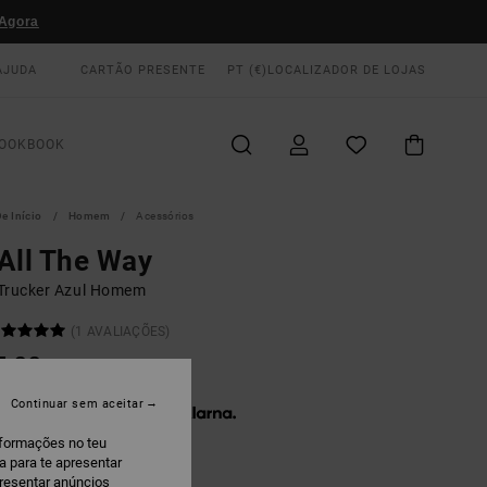
Agora
AJUDA
CARTÃO PRESENTE
PT (€)
LOCALIZADOR DE LOJAS
OOKBOOK
e Início
Homem
Acessórios
All The Way
Trucker Azul Homem
(1 AVALIAÇÕES)
5,00
Continuar sem aceitar
 x € 11,67 sem juros com a
nformações no teu
a para te apresentar
presentar anúncios
ead