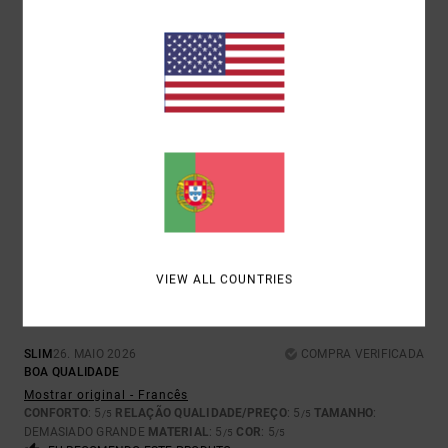
5
/5
SLIM
26. MAIO 2026
COMPRA VERIFICADA
BOA QUALIDADE
Mostrar original - Francês
CONFORTO
: 5
RELAÇÃO QUALIDADE/PREÇO
: 5
TAMANHO
:
/5
/5
TAMANHO PERFEITO
MATERIAL
: 5
COR
: 5
/5
/5
EU RECOMENDO ESTE PRODUTO
5
/5
VIEW ALL COUNTRIES
SLIM
26. MAIO 2026
COMPRA VERIFICADA
BOA QUALIDADE
Mostrar original - Francês
CONFORTO
: 5
RELAÇÃO QUALIDADE/PREÇO
: 5
TAMANHO
:
/5
/5
DEMASIADO GRANDE
MATERIAL
: 5
COR
: 5
/5
/5