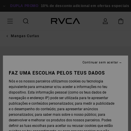
AVANÇAR
PARA
DUPLA PROMO
10% de desconto adicional em ofertas especiais
A
INFORMAÇÃO
DO
PRODUTO
Mangas Curtas
Continuar sem aceitar
FAZ UMA ESCOLHA PELOS TEUS DADOS
Nós e os nossos parceiros utilizamos cookies ou tecnologia
equivalente para armazenar e/ou aceder a informações no teu
dispositivo. Esta informação pessoal (como os teus dados de
navegação e endereço IP) pode ser utilizada para te apresentar
publicações e conteúdos personalizados; para medir a publicidade
e o desempenho do conteúdo; para apresentar anúncios
personalizados; para saber mais sobre o nosso público; para
desenvolver e melhorar os produtos dos nossos parceiros. Podes
definir as tuas escolhas para aceitar ou recusar cookies que estão