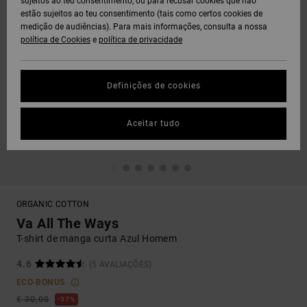
sujeitos ao teu consentimento, ou para recusar cookies que não
estão sujeitos ao teu consentimento (tais como certos cookies de
medição de audiências). Para mais informações, consulta a nossa
política de Cookies
e
política de privacidade
Definições de cookies
Aceitar tudo
ORGANIC COTTON
Va All The Ways
T-shirt de manga curta Azul Homem
4.6
(5 AVALIAÇÕES)
ECO-BONUS
€ 30,00
37%