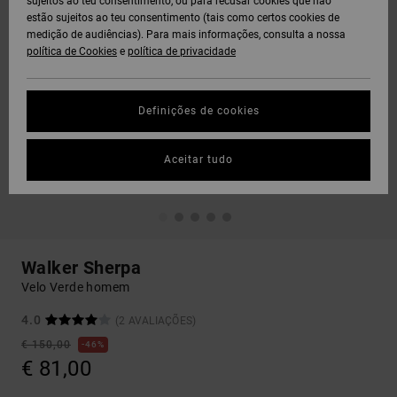
sujeitos ao teu consentimento, ou para recusar cookies que não
estão sujeitos ao teu consentimento (tais como certos cookies de
medição de audiências). Para mais informações, consulta a nossa
política de Cookies
e
política de privacidade
Definições de cookies
Aceitar tudo
Walker Sherpa
Velo Verde homem
4.0
(2 AVALIAÇÕES)
€ 150,00
46%
€ 81,00