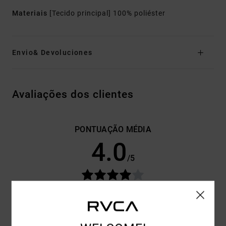
Materiais
[Tecido principal] 100% poliéster
Envio& Devoluciones
Avaliações dos clientes
PONTUAÇÃO MÉDIA
4.0
/5
BASEADO EM
2 AVALIAÇÕES VERIFICADAS
DESDE
DEZEMBRO 2025
50% DOS NOSSOS CLIENTES RECOMENDAM ESTE
PRODUTO