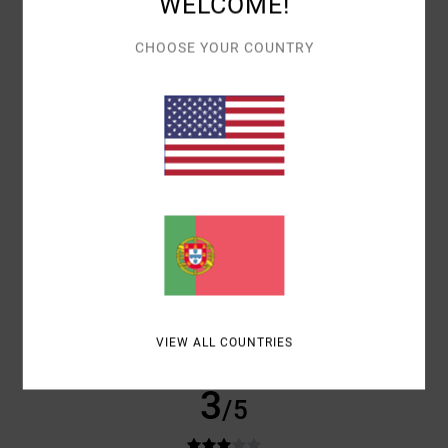
WELCOME!
CONFORTO
CHOOSE YOUR COUNTRY
4.0
RELAÇÃO QUALIDADE/PREÇO
3.5
TAMANHO
MATERIAL
4.5
MUITO PEQUENO
DEMASIADO GRANDE
COR
5.0
VIEW ALL COUNTRIES
3
/5