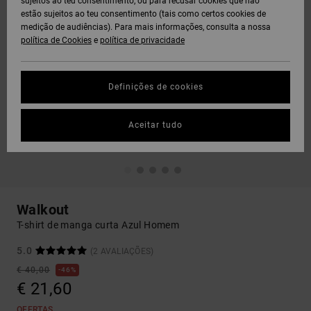
sujeitos ao teu consentimento, ou para recusar cookies que não
estão sujeitos ao teu consentimento (tais como certos cookies de
medição de audiências). Para mais informações, consulta a nossa
política de Cookies
e
política de privacidade
Definições de cookies
Aceitar tudo
Walkout
T-shirt de manga curta Azul Homem
5.0
(2 AVALIAÇÕES)
€ 40,00
46%
€ 21,60
OFERTAS