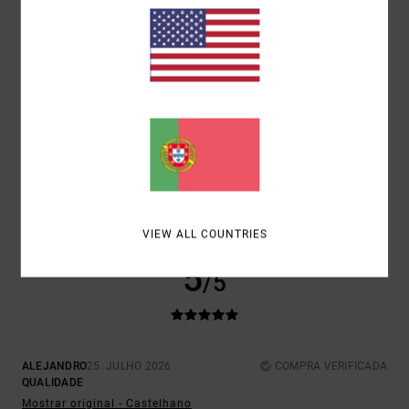
RELAÇÃO QUALIDADE/PREÇO
5.0
TAMANHO
MATERIAL
5.0
MUITO PEQUENO
DEMASIADO GRANDE
COR
5.0
VIEW ALL COUNTRIES
5
/5
ALEJANDRO
25. JULHO 2026
COMPRA VERIFICADA
QUALIDADE
Mostrar original - Castelhano