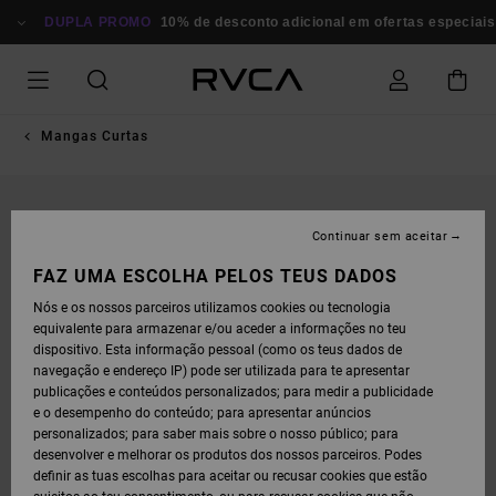
AVANÇAR
PARA
DUPLA PROMO
10% de desconto adicional em ofertas especiais
P
A
INFORMAÇÃO
DO
PRODUTO
Mangas Curtas
Continuar sem aceitar
FAZ UMA ESCOLHA PELOS TEUS DADOS
Nós e os nossos parceiros utilizamos cookies ou tecnologia
equivalente para armazenar e/ou aceder a informações no teu
dispositivo. Esta informação pessoal (como os teus dados de
navegação e endereço IP) pode ser utilizada para te apresentar
publicações e conteúdos personalizados; para medir a publicidade
e o desempenho do conteúdo; para apresentar anúncios
personalizados; para saber mais sobre o nosso público; para
desenvolver e melhorar os produtos dos nossos parceiros. Podes
definir as tuas escolhas para aceitar ou recusar cookies que estão