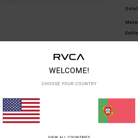
Detal
Macac
Estil
Carac
T
C
WELCOME!
M
CHOOSE YOUR COUNTRY
Mate
recic
Envi
VIEW ALL COUNTRIES