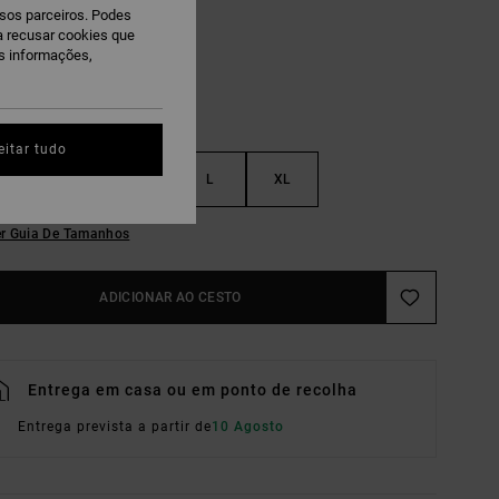
ssos parceiros. Podes
ra recusar cookies que
is informações,
eitar tudo
S
M
L
XL
r Guia De Tamanhos
ADICIONAR AO CESTO
Entrega em casa ou em ponto de recolha
Entrega prevista a partir de
10 Agosto