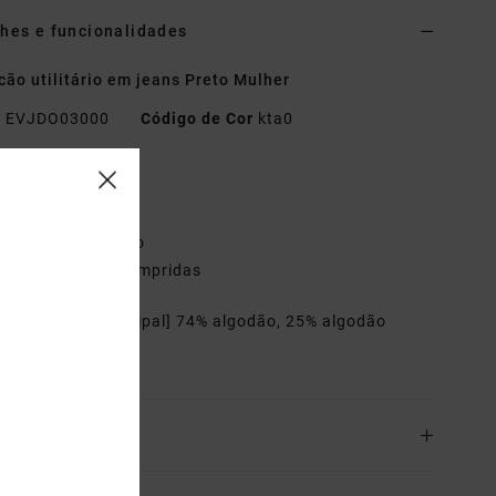
hes e funcionalidades
ão utilitário em jeans Preto Mulher
o
EVJDO03000
Código de Cor
kta0
terísticas
ecido:
ganga
orte:
descontraído
anga:
mangas compridas
riais
[Tecido principal] 74% algodão, 25% algodão
lado, 1% elastano
o& Devoluciones