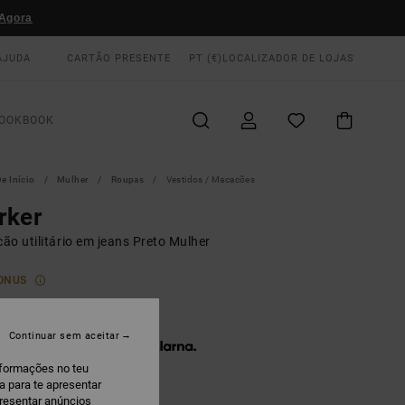
Agora
AJUDA
CARTÃO PRESENTE
PT (€)
LOCALIZADOR DE LOJAS
OOKBOOK
e Início
Mulher
Roupas
Vestidos / Macacões
rker
ão utilitário em jeans Preto Mulher
ONUS
50,00
Continuar sem aceitar
 x € 50,00 sem juros com a
nformações no teu
a para te apresentar
presentar anúncios
ashed Black