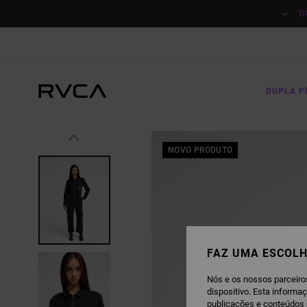
AVANÇAR
PARA
D
A
INFORMAÇÃO
DO
PRODUTO
DUPLA 
NOVO PRODUTO
FAZ UMA ESCOLH
Nós e os nossos parceiro
dispositivo. Esta informa
publicações e conteúdos 