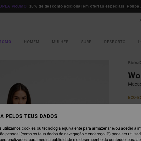
UPLA PROMO
10% de desconto adicional em ofertas especiais
Poupa 
PROMO
HOMEM
MULHER
SURF
DESPORTO
L
Página D
Wo
Macac
ECO-B
€ 1
A PELOS TEUS DADOS
Paga 3
s utilizamos cookies ou tecnologia equivalente para armazenar e/ou aceder a i
ção pessoal (como os teus dados de navegação e endereço IP) pode ser utilizad
personalizados; para medir a publicidade e o desempenho do conteúdo; para a
W
COR