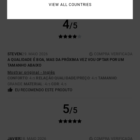
VIEW ALL COUNTRIES
EU RECOMENDO ESTE PRODUTO
4
/5
STEVEN
29. MAIO 2026
COMPRA VERIFICADA
A QUALIDADE É BOA, MAS DA PRÓXIMA VEZ VOU OPTAR POR UM
TAMANHO ABAIXO
Mostrar original - Inglês
CONFORTO
: 4
RELAÇÃO QUALIDADE/PREÇO
: 4
TAMANHO
:
/5
/5
GRANDE
MATERIAL
: 4
COR
: 4
/5
/5
EU RECOMENDO ESTE PRODUTO
5
/5
JAVIER
28. MAIO 2026
COMPRA VERIFICADA