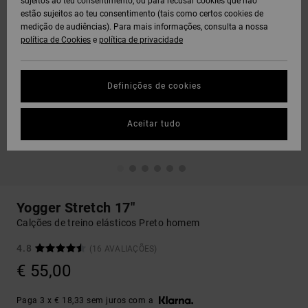
sujeitos ao teu consentimento, ou para recusar cookies que não
estão sujeitos ao teu consentimento (tais como certos cookies de
medição de audiências). Para mais informações, consulta a nossa
política de Cookies
e
política de privacidade
Definições de cookies
Aceitar tudo
Yogger Stretch 17"
Calções de treino elásticos Preto homem
4.8
(16 AVALIAÇÕES)
€ 55,00
Paga 3 x € 18,33 sem juros com a