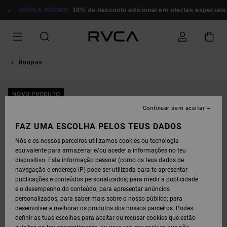
AVANÇAR
PARA
DUPLA PROMO
10% de desconto adicional em ofertas especiais
Po
A
INFORMAÇÃO
DO
PRODUTO
Roupas
NOVO PRODUTO
Continuar sem aceitar
FAZ UMA ESCOLHA PELOS TEUS DADOS
Nós e os nossos parceiros utilizamos cookies ou tecnologia
equivalente para armazenar e/ou aceder a informações no teu
dispositivo. Esta informação pessoal (como os teus dados de
navegação e endereço IP) pode ser utilizada para te apresentar
publicações e conteúdos personalizados; para medir a publicidade
e o desempenho do conteúdo; para apresentar anúncios
personalizados; para saber mais sobre o nosso público; para
desenvolver e melhorar os produtos dos nossos parceiros. Podes
definir as tuas escolhas para aceitar ou recusar cookies que estão