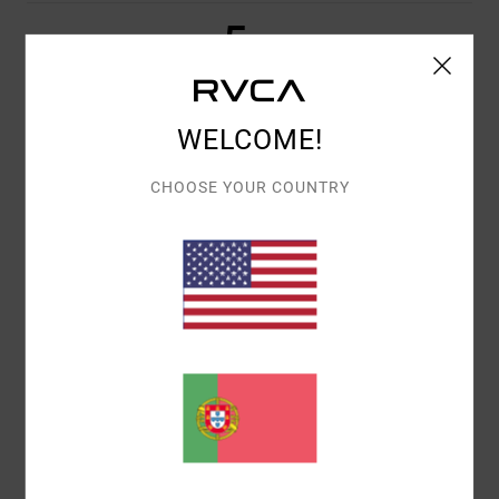
5
/5
WELCOME!
RAPHAEL
17. JUNHO 2026
COMPRA VERIFICADA
SEM MAIS NEM MENOS
CHOOSE YOUR COUNTRY
Mostrar original - Alemão
CONFORTO
: 4
RELAÇÃO QUALIDADE/PREÇO
: 4
TAMANHO
:
/5
/5
GRANDE
MATERIAL
: 5
COR
: 5
/5
/5
5
/5
JOSE CARLOS
29. MAIO 2026
COMPRA VERIFICADA
QUALIDADE DO PRODUTO
Mostrar original - Castelhano
CONFORTO
: 4
RELAÇÃO QUALIDADE/PREÇO
: 4
TAMANHO
:
/5
/5
GRANDE
MATERIAL
: 5
COR
: 5
/5
/5