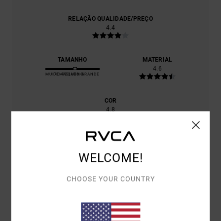
RELAÇÃO QUALIDADE/PREÇO
4.4
TAMANHO
MATERIAL
4.6
MUITO PEQUENO
DEMASIADO GRANDE
COR
4.8
WELCOME!
5
/5
CHOOSE YOUR COUNTRY
CHRISTOPHE
22. JUNHO 2026
COMPRA VERIFICADA
EXCELENTE QUALIDADE