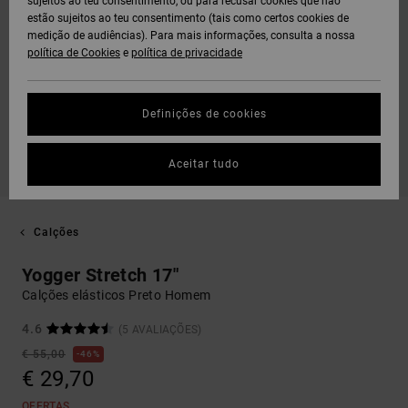
sujeitos ao teu consentimento, ou para recusar cookies que não
estão sujeitos ao teu consentimento (tais como certos cookies de
medição de audiências). Para mais informações, consulta a nossa
política de Cookies
e
política de privacidade
Definições de cookies
Aceitar tudo
Calções
Yogger Stretch 17"
Calções elásticos Preto Homem
4.6
(5 AVALIAÇÕES)
€ 55,00
46%
€ 29,70
OFERTAS