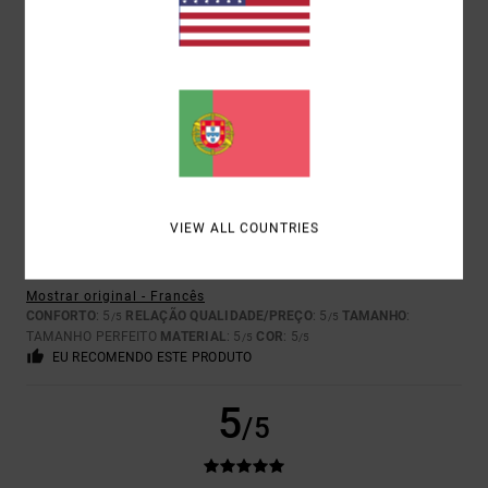
Mostrar original - Francês
CONFORTO
: 5
RELAÇÃO QUALIDADE/PREÇO
: 5
TAMANHO
:
/5
/5
TAMANHO PERFEITO
MATERIAL
: 5
COR
: 5
/5
/5
EU RECOMENDO ESTE PRODUTO
5
/5
VIEW ALL COUNTRIES
GREGORY
21. JUNHO 2026
COMPRA VERIFICADA
ESTES CALÇÕES SÃO FANTÁSTICOS
Mostrar original - Francês
CONFORTO
: 5
RELAÇÃO QUALIDADE/PREÇO
: 5
TAMANHO
:
/5
/5
TAMANHO PERFEITO
MATERIAL
: 5
COR
: 5
/5
/5
EU RECOMENDO ESTE PRODUTO
5
/5