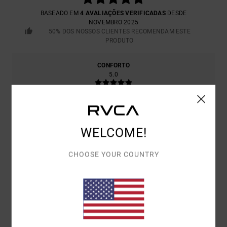
BASEADO EM
4 AVALIAÇÕES VERIFICADAS
DESDE
NOVEMBRO 2025
50% DOS NOSSOS CLIENTES RECOMENDAM ESTE
PRODUTO
CONFORTO
5.0
RELAÇÃO QUALIDADE/PREÇO
5.0
WELCOME!
TAMANHO
MATERIAL
CHOOSE YOUR COUNTRY
5.0
MUITO PEQUENO
DEMASIADO GRANDE
COR
5.0