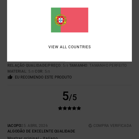
5
/5
VIEW ALL COUNTRIES
CARLA
7. MAIO 2026
COMPRA VERIFICADA
MUITO BONITA E DIFERENTE
Mostrar original - Castelhano
RELAÇÃO QUALIDADE/PREÇO
: 5
TAMANHO
: TAMANHO PERFEITO
/5
MATERIAL
: 5
COR
: 5
/5
/5
EU RECOMENDO ESTE PRODUTO
5
/5
IACOPO
25. ABRIL 2026
COMPRA VERIFICADA
ALGODÃO DE EXCELENTE QUALIDADE
Mostrar original - Italiano