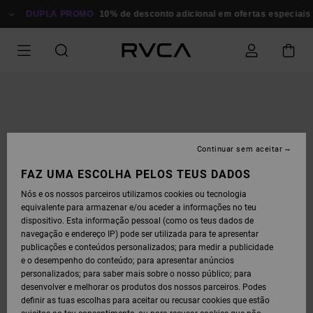
AVANÇAR
PARA
DUPLA PROMO
10% de desconto adicional em ofertas especiais
P
A
INFORMAÇÃO
DO
PRODUTO
Continuar sem aceitar
FAZ UMA ESCOLHA PELOS TEUS DADOS
Nós e os nossos parceiros utilizamos cookies ou tecnologia
equivalente para armazenar e/ou aceder a informações no teu
dispositivo. Esta informação pessoal (como os teus dados de
navegação e endereço IP) pode ser utilizada para te apresentar
publicações e conteúdos personalizados; para medir a publicidade
e o desempenho do conteúdo; para apresentar anúncios
personalizados; para saber mais sobre o nosso público; para
desenvolver e melhorar os produtos dos nossos parceiros. Podes
definir as tuas escolhas para aceitar ou recusar cookies que estão