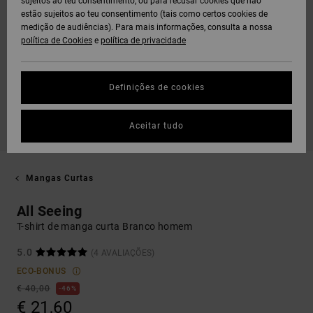
sujeitos ao teu consentimento, ou para recusar cookies que não
estão sujeitos ao teu consentimento (tais como certos cookies de
medição de audiências). Para mais informações, consulta a nossa
política de Cookies
e
política de privacidade
Definições de cookies
Aceitar tudo
Mangas Curtas
All Seeing
T-shirt de manga curta Branco homem
5.0
(4 AVALIAÇÕES)
ECO-BONUS
€ 40,00
46%
€ 21,60