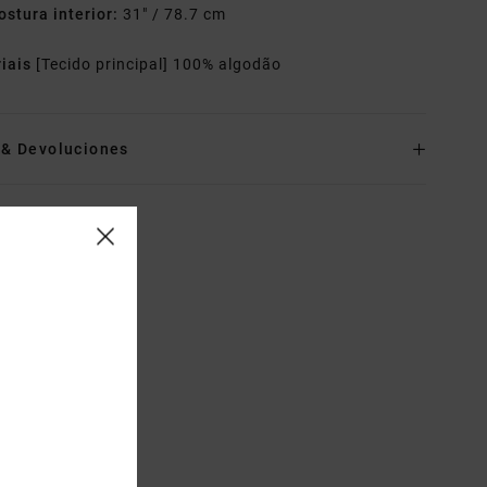
ostura interior:
31" / 78.7 cm
riais
[Tecido principal] 100% algodão
o& Devoluciones