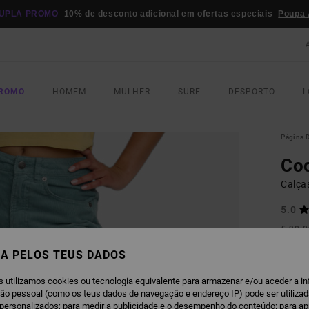
UPLA PROMO
10% de desconto adicional em ofertas especiais
Poupa 
PROMO
HOMEM
MULHER
SURF
DESPORTO
L
Página D
Co
Calça
5.0
€ 90,
€ 4
A PELOS TEUS DADOS
Paga 3
s utilizamos cookies ou tecnologia equivalente para armazenar e/ou aceder a i
ção pessoal (como os teus dados de navegação e endereço IP) pode ser utilizad
OFERT
personalizados; para medir a publicidade e o desempenho do conteúdo; para a