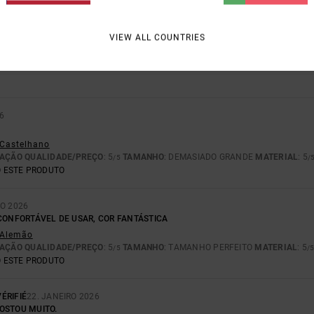
ÇÃO QUALIDADE/PREÇO
TAMANHO
MATE
VIEW ALL COUNTRIES
5.0
4.
MUITO PEQUENO
DEMASIADO GRANDE
6
- Castelhano
AÇÃO QUALIDADE/PREÇO
: 5
TAMANHO
: DEMASIADO GRANDE
MATERIAL
: 5
/5
/
 ESTE PRODUTO
RO 2026
 CONFORTÁVEL DE USAR, COR FANTÁSTICA
- Alemão
AÇÃO QUALIDADE/PREÇO
: 5
TAMANHO
: TAMANHO PERFEITO
MATERIAL
: 5
/5
/
 ESTE PRODUTO
ÉRIFIÉ
22. JANEIRO 2026
OSTOU MUITO.