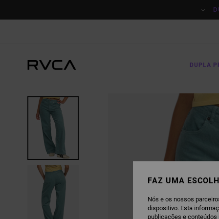
AVANÇAR
PARA
D
A
INFORMAÇÃO
DO
PRODUTO
DUPLA 
FAZ UMA ESCOLH
Nós e os nossos parceiro
dispositivo. Esta informa
publicações e conteúdos 