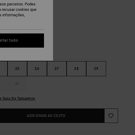
ssos parceiros. Podes
 PROMO 10% EXTRA
ra recusar cookies que
is informações,
lue Haze
eitar tudo
25
26
27
28
29
31
r Guia De Tamanhos
ADICIONAR AO CESTO