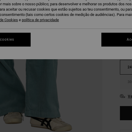
r mais sobre o nosso público; para desenvolver e melhorar os produtos dos no
DUPLA
para aceitar ou recusar cookies que estão sujeitos ao teu consentimento, ou pa
u consentimento (tais como certos cookies de medição de audiências). Para ma
B
COR
 de Cookies
e
política de privacidade
 cookies
Ac
24
30
Ve