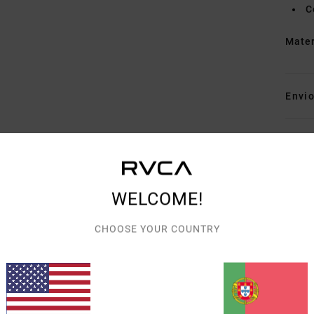
C
Mate
Envi
WELCOME!
PONTUAÇÃO MÉDIA
CHOOSE YOUR COUNTRY
5.0
/5
BASEADO EM
3 AVALIAÇÕES VERIFICADAS
DESDE JANEIRO 2026
67% DOS NOSSOS CLIENTES RECOMENDAM ESTE PRODUTO