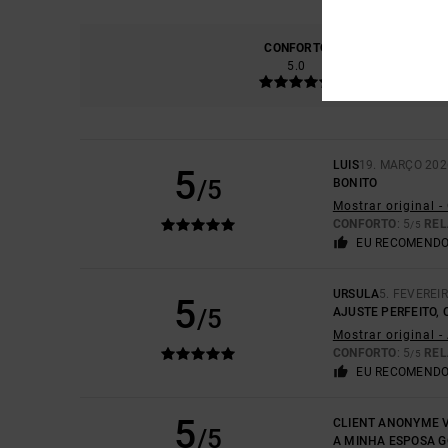
CONFORTO
RELA
5.0
LUIS
19. MARÇO 202
5
/5
BONITO
Mostrar original 
CONFORTO
: 5
REL
/5
EU RECOMENDO
URSULA
5. FEVEREI
5
/5
AJUSTE PERFEITO,
Mostrar original 
CONFORTO
: 5
REL
/5
EU RECOMENDO
5
CLIENT ANONYME V
/5
A MINHA ESPOSA G