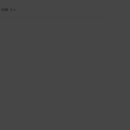
COR
: 5
5
/5