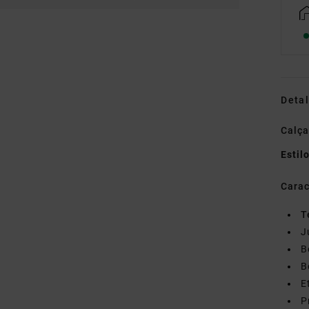
Detal
Calça
Estil
Carac
T
J
B
B
E
P