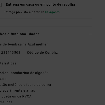
Entrega em casa ou em ponto de recolha
Entrega prevista a partir de
10 Agosto
hes e funcionalidades
s de bombazina Azul mulher
o
23B113503
Código de Cor
bhz
terísticas
ecido:
bombazina de algodão
usto
otão metálico e fecho de correr
olsos à frente e atrás
tiqueta única RVCA
resilhas