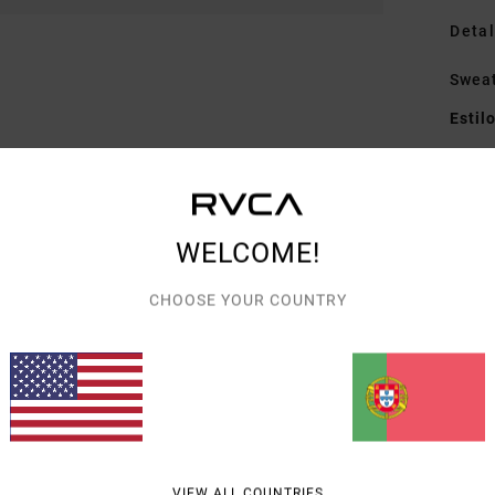
Detal
Swea
Estil
Carac
T
C
WELCOME!
D
CHOOSE YOUR COUNTRY
Mate
recic
Envi
VIEW ALL COUNTRIES