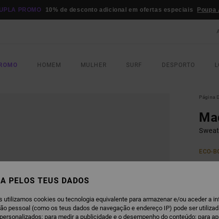
UPLA PROMO
10% de desconto adicional em ofertas especiais
Poupa 
PROMO
HOMEM
MULHER
SURF
DESPORTO
L
Página D
Ma
Sweat
ECO-B
€ 7
A PELOS TEUS DADOS
Paga 3
s utilizamos cookies ou tecnologia equivalente para armazenar e/ou aceder a i
ção pessoal (como os teus dados de navegação e endereço IP) pode ser utilizad
personalizados; para medir a publicidade e o desempenho do conteúdo; para a
M
COR