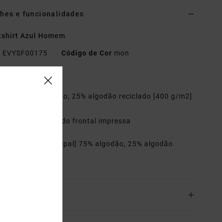
hes e funcionalidades
tshirt Azul Homem
o
EVYSF00175
Código de Cor
mon
terísticas
ecido:
75% algodão, 25% algodão reciclado [400 g/m2]
orte:
relaxed
etalhes:
estampado frontal impressa
riais
[Tecido principal] 75% algodão, 25% algodão
lado
o& Devoluciones