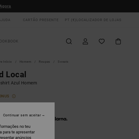
Agora
AJUDA
CARTÃO PRESENTE
PT (€)
LOCALIZADOR DE LOJAS
OOKBOOK
e Início
Homem
Roupas
Sweats
d Local
shirt Azul Homem
ONUS
5,00
Continuar sem aceitar
 x € 25,00 sem juros com a
nformações no teu
a para te apresentar
presentar anúncios
onument