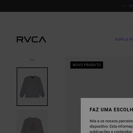
AVANÇAR
PARA
D
A
INFORMAÇÃO
DO
PRODUTO
DUPLA 
NOVO PRODUTO
FAZ UMA ESCOLH
Nós e os nossos parceiro
dispositivo. Esta informa
publicações e conteúdos 