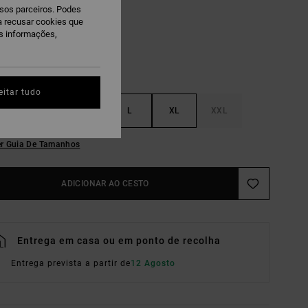
ssos parceiros. Podes
ra recusar cookies que
is informações,
eitar tudo
S
M
L
XL
XXL
r Guia De Tamanhos
ADICIONAR AO CESTO
Entrega em casa ou em ponto de recolha
Entrega prevista a partir de
12 Agosto