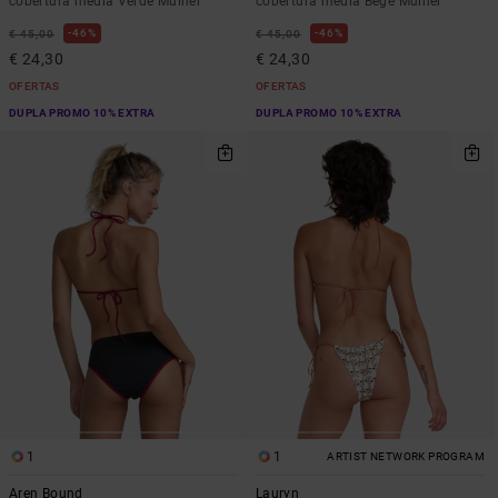
cobertura média Verde Mulher
cobertura média Bege Mulher
46%
46%
€ 45,00
€ 45,00
€ 24,30
€ 24,30
OFERTAS
OFERTAS
DUPLA PROMO 10% EXTRA
DUPLA PROMO 10% EXTRA
1
1
ARTIST NETWORK PROGRAM
Aren Bound
Lauryn