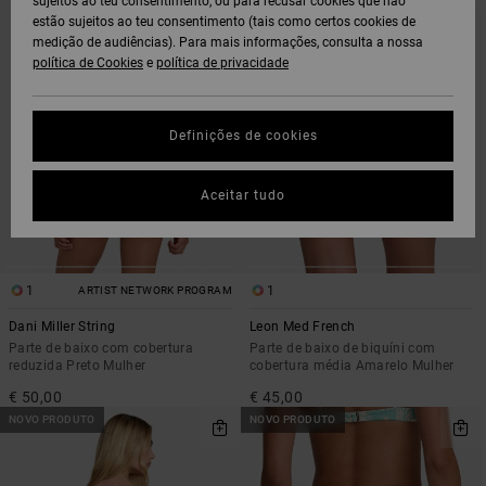
sujeitos ao teu consentimento, ou para recusar cookies que não
PROCURAR
ORDENAR
estão sujeitos ao teu consentimento (tais como certos cookies de
CRITÉRIOS
POR
DE
medição de audiências). Para mais informações, consulta a nossa
FILTRAGEM
política de Cookies
e
política de privacidade
Definições de cookies
Aceitar tudo
1
1
ARTIST NETWORK PROGRAM
Dani Miller String
Leon Med French
Parte de baixo com cobertura
Parte de baixo de biquíni com
reduzida Preto Mulher
cobertura média Amarelo Mulher
€ 50,00
€ 45,00
NOVO PRODUTO
NOVO PRODUTO