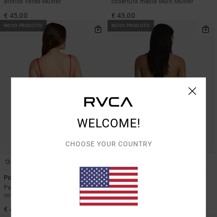
atilhos Verde Mulher
cobertura média Multi Mulher
€ 45,00
€ 45,00
NOVO PRODUTO
NOVO PRODUTO
WELCOME!
CHOOSE YOUR COUNTRY
1
1
Poppies Medium French
Deep Vibe
Parte de baixo de biquíni com
Parte de baixo de biquíni com
cobertura média Vermelho Mulher
atilhos Castanho Mulher
€ 45,00
€ 45,00