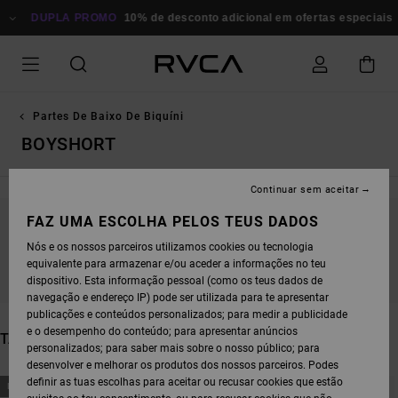
AVANÇAR
UPLA PROMO
PARA
10% de desconto adicional em ofertas especiais
Poupa 
A
SELEÇÃO
DA
GRELHA
DE
PRODUTOS
Partes De Baixo De Biquíni
BOYSHORT
Continuar sem aceitar
FAZ UMA ESCOLHA PELOS TEUS DADOS
FICA ATENTO/A, OS PRODUTOS VOLTAM EM
Nós e os nossos parceiros utilizamos cookies ou tecnologia
BREVE
equivalente para armazenar e/ou aceder a informações no teu
dispositivo. Esta informação pessoal (como os teus dados de
navegação e endereço IP) pode ser utilizada para te apresentar
publicações e conteúdos personalizados; para medir a publicidade
e o desempenho do conteúdo; para apresentar anúncios
TAMBÉM PODERÁS GOSTAR
personalizados; para saber mais sobre o nosso público; para
desenvolver e melhorar os produtos dos nossos parceiros. Podes
AVANÇAR
AVANÇAR
definir as tuas escolhas para aceitar ou recusar cookies que estão
NOVO PRODUTO
NOVO PRODUTO
PARA
PARA