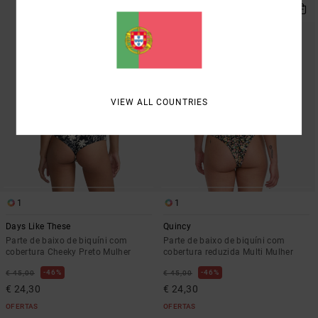
VIEW ALL COUNTRIES
1
1
Days Like These
Quincy
Parte de baixo de biquíni com
Parte de baixo de biquíni com
cobertura Cheeky Preto Mulher
cobertura reduzida Multi Mulher
46%
46%
€ 45,00
€ 45,00
€ 24,30
€ 24,30
OFERTAS
OFERTAS