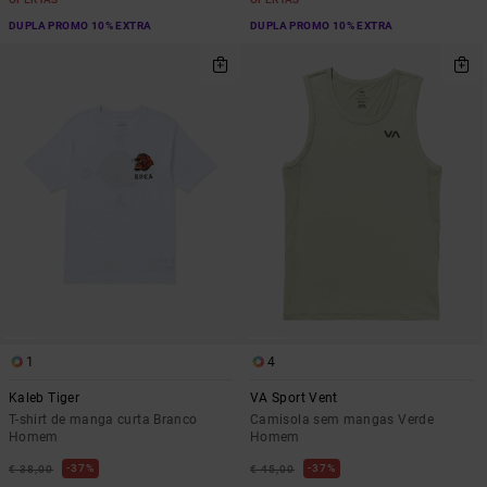
DUPLA PROMO 10% EXTRA
DUPLA PROMO 10% EXTRA
1
4
Kaleb Tiger
VA Sport Vent
T-shirt de manga curta Branco
Camisola sem mangas Verde
Homem
Homem
37%
37%
€ 38,00
€ 45,00