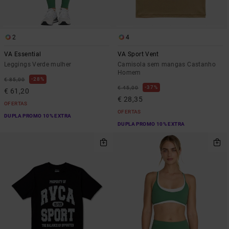
2
4
VA Essential
VA Sport Vent
Leggings Verde mulher
Camisola sem mangas Castanho
Homem
28%
€ 85,00
37%
€ 45,00
€ 61,20
€ 28,35
OFERTAS
OFERTAS
DUPLA PROMO 10% EXTRA
DUPLA PROMO 10% EXTRA