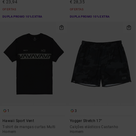
€ 23,94
€ 28,35
OFERTAS
OFERTAS
DUPLA PROMO 10% EXTRA
DUPLA PROMO 10% EXTRA
1
3
Hawaii Sport Vent
Yogger Stretch 17"
T-shirt de mangas curtas Multi
Calções elásticos Castanho
Homem
Homem