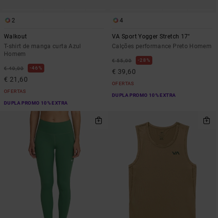
2
4
Walkout
VA Sport Yogger Stretch 17"
T-shirt de manga curta Azul
Calções performance Preto Homem
Homem
28%
€ 55,00
46%
€ 40,00
€ 39,60
€ 21,60
OFERTAS
OFERTAS
DUPLA PROMO 10% EXTRA
DUPLA PROMO 10% EXTRA