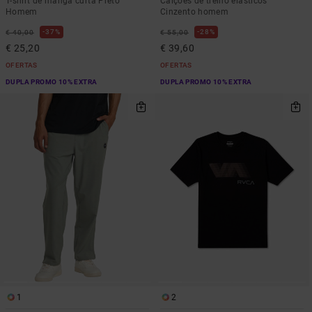
T-shirt de manga curta Preto
Calções de treino elásticos
Homem
Cinzento homem
37%
28%
€ 40,00
€ 55,00
€ 25,20
€ 39,60
OFERTAS
OFERTAS
DUPLA PROMO 10% EXTRA
DUPLA PROMO 10% EXTRA
1
2