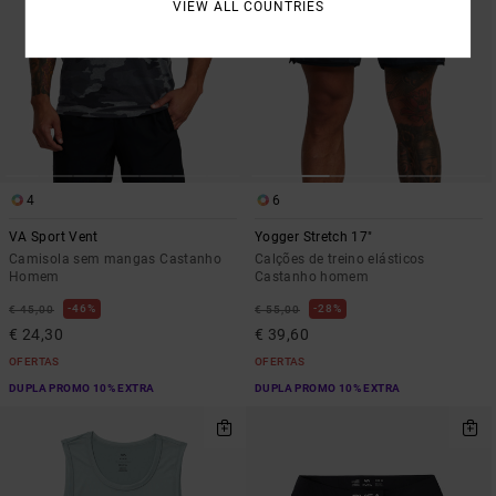
VIEW ALL COUNTRIES
4
6
VA Sport Vent
Yogger Stretch 17"
Camisola sem mangas Castanho
Calções de treino elásticos
Homem
Castanho homem
46%
28%
€ 45,00
€ 55,00
€ 24,30
€ 39,60
OFERTAS
OFERTAS
DUPLA PROMO 10% EXTRA
DUPLA PROMO 10% EXTRA