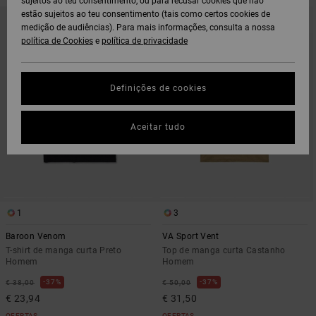
sujeitos ao teu consentimento, ou para recusar cookies que não
AVANÇAR
AVANÇAR
estão sujeitos ao teu consentimento (tais como certos cookies de
PARA
PARA
medição de audiências). Para mais informações, consulta a nossa
PROCURAR
ORDENAR
CRITÉRIOS
POR
política de Cookies
e
política de privacidade
DE
FILTRAGEM
Definições de cookies
Aceitar tudo
1
3
Baroon Venom
VA Sport Vent
T-shirt de manga curta Preto
Top de manga curta Castanho
Homem
Homem
37%
37%
€ 38,00
€ 50,00
€ 23,94
€ 31,50
OFERTAS
OFERTAS