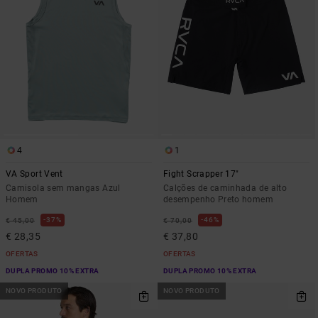
4
1
VA Sport Vent
Fight Scrapper 17"
Camisola sem mangas Azul
Calções de caminhada de alto
Homem
desempenho Preto homem
37%
46%
€ 45,00
€ 70,00
€ 28,35
€ 37,80
OFERTAS
OFERTAS
DUPLA PROMO 10% EXTRA
DUPLA PROMO 10% EXTRA
NOVO PRODUTO
NOVO PRODUTO