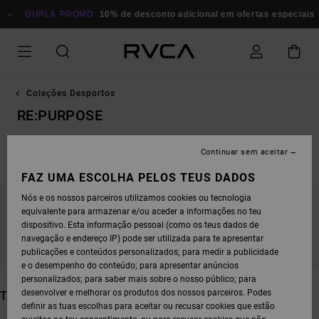
AVANÇAR
 PROMO
PARA
10% de desconto adicional em ofertas especiais
Poupa Agor
A
SELEÇÃO
DA
GRELHA
DE
PRODUTOS
Coleções Desportos
RE:PURPOSE
Yogger
Vent Sports Tops
MMA & Combat Sports
Continuar sem aceitar
FAZ UMA ESCOLHA PELOS TEUS DADOS
Nós e os nossos parceiros utilizamos cookies ou tecnologia
equivalente para armazenar e/ou aceder a informações no teu
FICA ATENTO/A, OS PRODUTOS VOLTAM EM
dispositivo. Esta informação pessoal (como os teus dados de
BREVE
navegação e endereço IP) pode ser utilizada para te apresentar
publicações e conteúdos personalizados; para medir a publicidade
e o desempenho do conteúdo; para apresentar anúncios
personalizados; para saber mais sobre o nosso público; para
desenvolver e melhorar os produtos dos nossos parceiros. Podes
TAMBÉM PODERÁS GOSTAR
definir as tuas escolhas para aceitar ou recusar cookies que estão