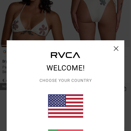
1
1
Bryce Baker
Bryce Baker
WELCOME!
Parte de cima de biquíni triangular
Parte de baixo de biquíni com
Bege Mulher
cobertura média Bege Mulher
CHOOSE YOUR COUNTRY
€ 45,00
€ 45,00
NOVO PRODUTO
NOVO PRODUTO