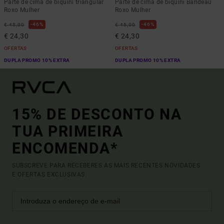
Parte de cima de biquíni triangular
Parte de cima de biquíni Bandeau
Roxo Mulher
Roxo Mulher
46%
46%
€ 45,00
€ 45,00
€ 24,30
€ 24,30
OFERTAS
OFERTAS
DUPLA PROMO 10% EXTRA
DUPLA PROMO 10% EXTRA
15% DE DESCONTO NA
TUA PRIMEIRA
ENCOMENDA*
SUBSCREVE PARA RECEBERES AS MAIS RECENTES NOVIDADES
E OFERTAS EXCLUSIVAS.