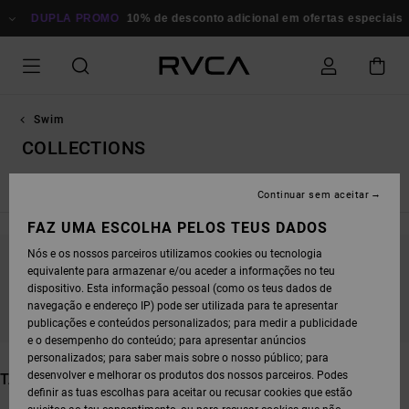
AVANÇAR
PROMO
PARA
10% de desconto adicional em ofertas especiais
Poupa Agora
A
SELEÇÃO
DA
GRELHA
DE
PRODUTOS
Swim
COLLECTIONS
Ver Tudo
Tops de Biquíni
Partes de Baixo de Biquíni
Fat
Continuar sem aceitar
FAZ UMA ESCOLHA PELOS TEUS DADOS
Nós e os nossos parceiros utilizamos cookies ou tecnologia
equivalente para armazenar e/ou aceder a informações no teu
FICA ATENTO/A, OS PRODUTOS VOLTAM EM
dispositivo. Esta informação pessoal (como os teus dados de
BREVE
navegação e endereço IP) pode ser utilizada para te apresentar
publicações e conteúdos personalizados; para medir a publicidade
e o desempenho do conteúdo; para apresentar anúncios
personalizados; para saber mais sobre o nosso público; para
desenvolver e melhorar os produtos dos nossos parceiros. Podes
TAMBÉM PODERÁS GOSTAR
definir as tuas escolhas para aceitar ou recusar cookies que estão