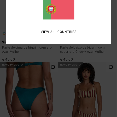
VIEW ALL COUNTRIES
1
1
Sun Tides 90S
Sun Tides
Parte de cima de biquíni com aro
Parte de baixo de biquíni com
Azul Mulher
cobertura Cheeky Azul Mulher
€ 45,00
€ 45,00
NOVO PRODUTO
NOVO PRODUTO