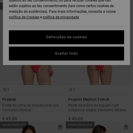
sujeitos ao teu consentimento, ou para recusar cookies que não
AVANÇAR
AVANÇAR
estão sujeitos ao teu consentimento (tais como certos cookies de
NOVO PRODUTO
NOVO PRODUTO
PARA
PARA
medição de audiências). Para mais informações, consulta a nossa
PROCURAR
ORDENAR
CRITÉRIOS
POR
política de Cookies
e
política de privacidade
DE
FILTRAGEM
Definições de cookies
Aceitar tudo
1
1
Poppies
Poppies Medium French
Parte de cima de biquíni com aro
Parte de baixo de biquíni com
Vermelho Mulher
cobertura média Vermelho Mulher
€ 45,00
€ 45,00
NOVO PRODUTO
NOVO PRODUTO