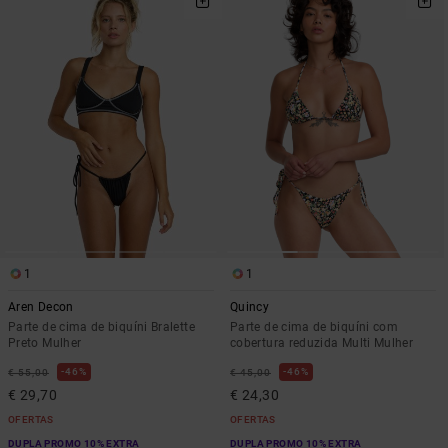
1
1
Aren Decon
Quincy
Parte de cima de biquíni Bralette
Parte de cima de biquíni com
Preto Mulher
cobertura reduzida Multi Mulher
46%
46%
€ 55,00
€ 45,00
€ 29,70
€ 24,30
OFERTAS
OFERTAS
DUPLA PROMO 10% EXTRA
DUPLA PROMO 10% EXTRA